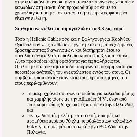
στην αμερικάνικη αγορά, η νέα μονάδα παραγωγής χερσαίων
καλωδίων στη Βαλτιμόρη προχωρά σύμφωνα με το
χρονοδιάγραμμα, με την κατασκευή της πρώτης φάσης να
είναι σε εξέλιξη.
Σταθερό ανεκτέλεστο παραγγελιών στα 3,3 δις. ευρώ
Τόσο η Hellenic Cables όσο και η Σωληνουργεία Κορίνθου
εξασφάλισαν νέες αναθέσεις έργων μέσω της συνεχιζόμενης
δραστηριότητας διαγωνισμών, και διατήρησαν έτσι το
συνολικό ανεκτέλεστο υπόλοιπο κοντά στα 3,3 δισ. ευρώ.
Αυτό προσφέρει καλή ορατότητα για τις πωλήσεις του
Ομίλου μεσοπρόθεσμα και δημιουργώντας ισχυρή βάση για
περαιτέρω ανάπτυξη του ανεκτέλεστου εντός του έτους. Οι
συμβάσεις που ανατέθηκαν κατά τους πρώτους μήνες του
έτους περιλαμβάνουν:
τη μακροχρόνια συμφωνία-πλαίσιο για καλώδια μέσης
και χαμηλής τάσης με την Alliander N.V., έναν από
τους κορυφαίους διαχειριστές δικτύων στην Ολλανδία,
και
τον σχεδιασμό, μελέτη, κατασκευή, δοκιμές και
προμήθεια περίπου 70 χλμ. υποθαλάσσιων καλωδίων
66kV για το υπεράκτιο αιολικό έργο BC-Wind στην
Πολωνία.