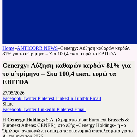
Home
»
ANTICORR NEWS
»
Cenergy: Αύξηση καθαρών κερδών
81% για το α΄τρίμηνο – Στα 100,4 εκατ. ευρώ τα EBITDA
Cenergy: Αύξηση καθαρών κερδών 81% για
το α΄τρίμηνο – Στα 100,4 εκατ. ευρώ τα
EBITDA
27/05/2026
Facebook
Twitter
Pinterest
LinkedIn
Tumblr
Email
Share
Facebook
Twitter
LinkedIn
Pinterest
Email
Η
Cenergy Holdings
S.A. (Χρηματιστήρια Euronext Brussels &
Euronext Athens: CENER), στο εξής «Cenergy Holdings» ή «ο
Όμιλος», ανακοινώνει σήμερα τα οικονομικά́ αποτελέσματα για το
Α΄ τρίμηνο του 2026.