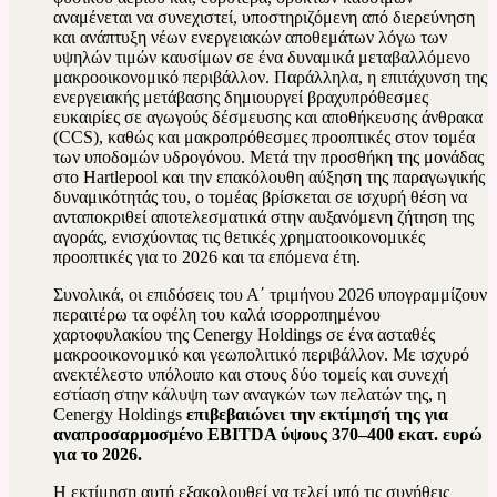
αναμένεται να συνεχιστεί, υποστηριζόμενη από διερεύνηση
και ανάπτυξη νέων ενεργειακών αποθεμάτων λόγω των
υψηλών τιμών καυσίμων σε ένα δυναμικά μεταβαλλόμενο
μακροοικονομικό περιβάλλον. Παράλληλα, η επιτάχυνση της
ενεργειακής μετάβασης δημιουργεί βραχυπρόθεσμες
ευκαιρίες σε αγωγούς δέσμευσης και αποθήκευσης άνθρακα
(CCS), καθώς και μακροπρόθεσμες προοπτικές στον τομέα
των υποδομών υδρογόνου. Μετά την προσθήκη της μονάδας
στο Hartlepool και την επακόλουθη αύξηση της παραγωγικής
δυναμικότητάς του, ο τομέας βρίσκεται σε ισχυρή θέση να
ανταποκριθεί αποτελεσματικά στην αυξανόμενη ζήτηση της
αγοράς, ενισχύοντας τις θετικές χρηματοοικονομικές
προοπτικές για το 2026 και τα επόμενα έτη.
Συνολικά, οι επιδόσεις του Α΄ τριμήνου 2026 υπογραμμίζουν
περαιτέρω τα οφέλη του καλά ισορροπημένου
χαρτοφυλακίου της Cenergy Holdings σε ένα ασταθές
μακροοικονομικό και γεωπολιτικό περιβάλλον. Με ισχυρό
ανεκτέλεστο υπόλοιπο και στους δύο τομείς και συνεχή
εστίαση στην κάλυψη των αναγκών των πελατών της, η
Cenergy Holdings
επιβεβαιώνει την εκτίμησή της για
αναπροσαρμοσμένο EBITDA ύψους 370–400 εκατ. ευρώ
για το 2026.
Η εκτίμηση αυτή εξακολουθεί να τελεί υπό τις συνήθεις