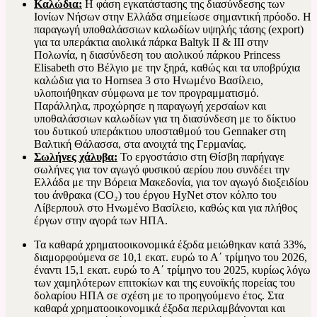
Καλώδια:
Η φάση εγκατάστασης της διασύνδεσης των
Ιονίων Νήσων στην Ελλάδα σημείωσε σημαντική πρόοδο. Η
παραγωγή υποθαλάσσιων καλωδίων υψηλής τάσης (export)
για τα υπεράκτια αιολικά πάρκα Baltyk II & III στην
Πολωνία, η διασύνδεση του αιολικού πάρκου Princess
Elisabeth στο Βέλγιο με την ξηρά, καθώς και τα υποβρύχια
καλώδια για το Hornsea 3 στο Ηνωμένο Βασίλειο,
υλοποιήθηκαν σύμφωνα με τον προγραμματισμό.
Παράλληλα, προχώρησε η παραγωγή χερσαίων και
υποθαλάσσιων καλωδίων για τη διασύνδεση με το δίκτυο
του δυτικού υπεράκτιου υποσταθμού του Gennaker στη
Βαλτική Θάλασσα, στα ανοιχτά της Γερμανίας.
Σωλήνες χάλυβα:
Το εργοστάσιο στη Θίσβη παρήγαγε
σωλήνες για τον αγωγό φυσικού αερίου που συνδέει την
Ελλάδα με την Βόρεια Μακεδονία, για τον αγωγό διοξειδίου
του άνθρακα (CO₂) του έργου HyNet στον κόλπο του
Λίβερπουλ στο Ηνωμένο Βασίλειο, καθώς και για πλήθος
έργων στην αγορά των ΗΠΑ.
Τα καθαρά χρηματοοικονομικά έξοδα μειώθηκαν κατά 33%,
διαμορφούμενα σε 10,1 εκατ. ευρώ το Α΄ τρίμηνο του 2026,
έναντι 15,1 εκατ. ευρώ το Α΄ τρίμηνο του 2025, κυρίως λόγω
των χαμηλότερων επιτοκίων και της ευνοϊκής πορείας του
δολαρίου ΗΠΑ σε σχέση με το προηγούμενο έτος. Στα
καθαρά χρηματοοικονομικά έξοδα περιλαμβάνονται και