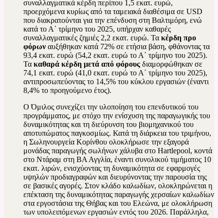
συναλλαγματικά κέρδη περίπου 1,5 εκατ. ευρώ,
προερχόμενα κυρίως από τα ταμειακά διαθέσιμα σε USD
που διακρατούνται για την επένδυση στη Βαλτιμόρη, ενώ
κατά το Α΄ τρίμηνο του 2025, υπήρχαν καθαρές
συναλλαγματικές ζημιές 2,2 εκατ. ευρώ. Τα
κέρδη προ
φόρων
αυξήθηκαν κατά 72% σε ετήσια βάση, φθάνοντας τα
93,4 εκατ. ευρώ (54,2 εκατ. ευρώ το Α΄ τρίμηνο του 2025).
Τα
καθαρά κέρδη μετά από φόρους
διαμορφώθηκαν σε
74,1 εκατ. ευρώ (41,0 εκατ. ευρώ το Α΄ τρίμηνο του 2025),
αντιπροσωπεύοντας το 14,5% του κύκλου εργασιών (έναντι
8,4% το προηγούμενο έτος).
Ο Όμιλος συνεχίζει την υλοποίηση του επενδυτικού του
προγράμματος, με στόχο την ενίσχυση της παραγωγικής του
δυναμικότητας και τη διεύρυνση του βιομηχανικού του
αποτυπώματος παγκοσμίως.
Κατά τη διάρκεια του τριμήνου,
η Σωληνουργεία Κορίνθου ολοκλήρωσε την εξαγορά
μονάδας παραγωγής σωλήνων χάλυβα στο Hartlepool, κοντά
στο Ντάραμ στη ΒΑ Αγγλία, έναντι συνολικού τιμήματος 10
εκατ. λιρών, ενισχύοντας τη δυναμικότητα σε εφαρμογές
υψηλών προδιαγραφών και διευρύνοντας την παρουσία της
σε βασικές αγορές. Στον κλάδο καλωδίων, ολοκληρώνεται η
επέκταση της δυναμικότητας παραγωγής χερσαίων καλωδίων
στα εργοστάσια της Θήβας και του Ελεώνα, με ολοκλήρωση
των υπολειπόμενων εργασιών εντός του 2026. Παράλληλα,