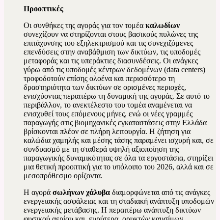
Προοπτικές
Οι συνθήκες της αγοράς για τον τομέα
καλωδίων
συνεχίζουν να στηρίζονται στους βασικούς πυλώνες της
επιτάχυνσης του εξηλεκτρισμού και τις συνεχιζόμενες
επενδύσεις στην αναβάθμιση των δικτύων, τις υποδομές
μεταφοράς και τις υπεράκτιες διασυνδέσεις. Οι ανάγκες
γύρω από τις υποδομές κέντρων δεδομένων (data centers)
τροφοδοτούν επίσης ολοένα και περισσότερο τη
δραστηριότητα των δικτύων σε ορισμένες περιοχές,
ενισχύοντας περαιτέρω τη δυναμική της αγοράς. Σε αυτό το
περιβάλλον, το ανεκτέλεστο του τομέα αναμένεται να
ενισχυθεί τους επόμενους μήνες, ενώ οι νέες γραμμές
παραγωγής στις βιομηχανικές εγκαταστάσεις στην Ελλάδα
βρίσκονται πλέον σε πλήρη λειτουργία. Η ζήτηση για
καλώδια χαμηλής και μέσης τάσης παραμένει ισχυρή και, σε
συνδυασμό με τη σταθερά υψηλή αξιοποίηση της
παραγωγικής δυναμικότητας σε όλα τα εργοστάσια, στηρίζει
μια θετική προοπτική για το υπόλοιπο του 2026, αλλά και σε
μεσοπρόθεσμο ορίζοντα.
Η αγορά
σωλήνων χάλυβα
διαμορφώνεται από τις ανάγκες
ενεργειακής ασφάλειας και τη σταδιακή ανάπτυξη υποδομών
ενεργειακής μετάβασης. Η περαιτέρω ανάπτυξη δικτύων
φυσικού αερίου και, ευρύτερα, ορυκτών καυσίμων