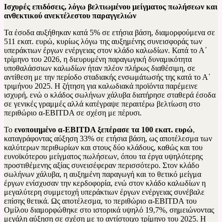
Ισχυρές επιδόσεις, λόγω βελτιωμένου μείγματος πωλήσεων και
ανθεκτικού ανεκτέλεστου παραγγελιών
Τα έσοδα αυξήθηκαν κατά 5% σε ετήσια βάση, διαμορφούμενα σε
511 εκατ. ευρώ, κυρίως λόγω της αυξημένης συνεισφοράς των
υπεράκτιων έργων ενέργειας στον κλάδο καλωδίων. Κατά το Α΄
τρίμηνο του 2026, η διευρυμένη παραγωγική δυναμικότητα
υποθαλάσσιων καλωδίων ήταν πλέον πλήρως διαθέσιμη, σε
αντίθεση με την περίοδο σταδιακής ενσωμάτωσής της κατά το Α΄
τριμήνου 2025. Η ζήτηση για καλωδιακά προϊόντα παρέμεινε
ισχυρή, ενώ ο κλάδος σωλήνων χάλυβα διατήρησε σταθερά έσοδα
σε γενικές γραμμές αλλά κατέγραψε περαιτέρω βελτίωση στο
περιθώριο α-EBITDA σε σχέση με πέρυσι.
Το
ενοποιημένο α-EBITDA ξεπέρασε τα 100 εκατ. ευρώ
,
καταγράφοντας αύξηση 33% σε ετήσια βάση, ως αποτέλεσμα των
καλύτερων περιθωρίων και στους δύο κλάδους, καθώς και του
ευνοϊκότερου μείγματος πωλήσεων, όπου τα έργα υψηλότερης
προστιθέμενης αξίας συνεισέφεραν περισσότερο. Στον κλάδο
σωλήνων χάλυβα, η αυξημένη παραγωγή και το θετικό μείγμα
έργων ενίσχυσαν την κερδοφορία, ενώ στον κλάδο καλωδίων η
μεγαλύτερη συμμετοχή υπεράκτιων έργων ενέργειας συνέβαλε
επίσης θετικά. Ως αποτέλεσμα, το περιθώριο α-EBITDA του
Ομίλου διαμορφώθηκε στο ιστορικά υψηλό 19,7%, σημειώνοντας
μεγάλη αύξηση σε σχέση με το αντίστοιχο τρίμηνο του 2025. Η