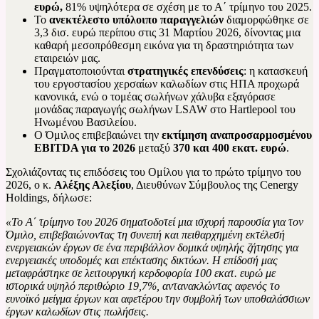
ευρώ,
81% υψηλότερα σε σχέση με το Α΄ τρίμηνο του 2025.
Το
ανεκτέλεστο υπόλοιπο παραγγελιών
διαμορφώθηκε σε
3,3 δισ. ευρώ περίπου στις 31 Μαρτίου 2026, δίνοντας μια
καθαρή μεσοπρόθεσμη εικόνα για τη δραστηριότητα των
εταιρειών μας.
Πραγματοποιούνται
στρατηγικές επενδύσεις
: η κατασκευή
του εργοστασίου χερσαίων καλωδίων στις ΗΠΑ προχωρά
κανονικά, ενώ ο τομέας σωλήνων χάλυβα εξαγόρασε
μονάδας παραγωγής σωλήνων LSAW στο Hartlepool του
Ηνωμένου Βασιλείου.
Ο Όμιλος επιβεβαιώνει την
εκτίμηση αναπροσαρμοσμένου
EBITDA
για το 2026
μεταξύ
370 και 400 εκατ. ευρώ
.
Σχολιάζοντας τις επιδόσεις του Ομίλου για το πρώτο τρίμηνο του
2026, ο κ.
Αλέξης Αλεξίου
, Διευθύνων Σύμβουλος της Cenergy
Holdings, δήλωσε:
«Το Α΄ τρίμηνο του 2026 σηματοδοτεί μια ισχυρή παρουσία για τον
Όμιλο, επιβεβαιώνοντας τη συνεπή και πειθαρχημένη εκτέλεσή
ενεργειακών έργων σε ένα περιβάλλον δομικά υψηλής ζήτησης για
ενεργειακές υποδομές και επέκτασης δικτύων. Η επίδοσή μας
μεταφράστηκε σε λειτουργική κερδοφορία 100 εκατ. ευρώ με
ιστορικά υψηλό περιθώριο 19,7%, αντανακλώντας αφενός το
ευνοϊκό μείγμα έργων και αφετέρου την συμβολή των υποθαλάσσιων
έργων καλωδίων στις πωλήσεις.