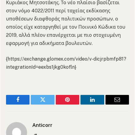
Κυριάκος Μητσοτάκης
. Το νέο πλαίσιο βασίζεται
στον νόμο 4022/2011 περί ταχείας εκδίκασης
υποθέσεων διαφθοράς πολιτικών προσώπων, ο
οποίος είχε καταργηθεί με τον Ποινικό Κώδικα του
2019, αλλά πλέον επανέρχεται με πιο στοχευμένη
εφαρμογή για αδικήματα βουλευτών.
{https://exchange.glomex.com/video/v-dicjrpbmfp81?
integrationId=eexbs1jkg0kofln}
Facebook
Twitter
Pinterest
LinkedIn
Email
Anticorr