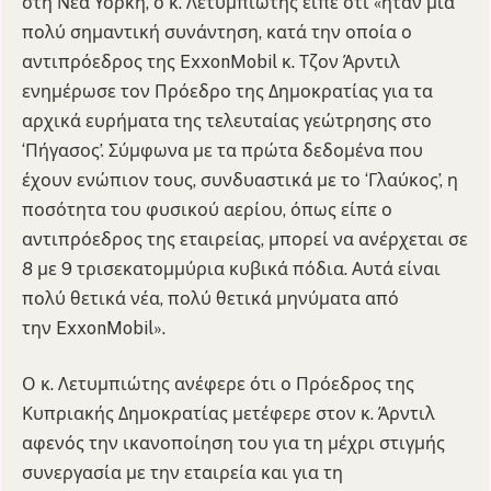
στη Νέα Υόρκη, ο κ. Λετυμπιώτης είπε ότι «ήταν μια
πολύ σημαντική συνάντηση, κατά την οποία ο
αντιπρόεδρος της ExxonMobil κ. Τζον Άρντιλ
ενημέρωσε τον Πρόεδρο της Δημοκρατίας για τα
αρχικά ευρήματα της τελευταίας γεώτρησης στο
‘Πήγασος’. Σύμφωνα με τα πρώτα δεδομένα που
έχουν ενώπιον τους, συνδυαστικά με το ‘Γλαύκος’, η
ποσότητα του φυσικού αερίου, όπως είπε ο
αντιπρόεδρος της εταιρείας, μπορεί να ανέρχεται σε
8 με 9 τρισεκατομμύρια κυβικά πόδια. Αυτά είναι
πολύ θετικά νέα, πολύ θετικά μηνύματα από
την ExxonMobil».
Ο κ. Λετυμπιώτης ανέφερε ότι ο Πρόεδρος της
Κυπριακής Δημοκρατίας μετέφερε στον κ. Άρντιλ
αφενός την ικανοποίηση του για τη μέχρι στιγμής
συνεργασία με την εταιρεία και για τη