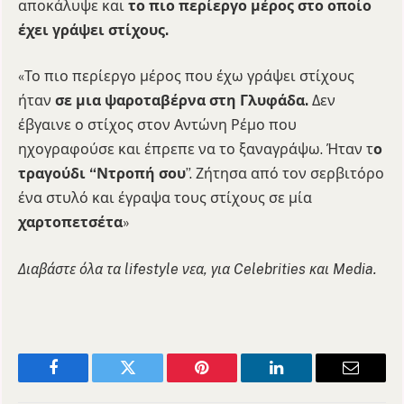
αποκάλυψε και
το πιο περίεργο μέρος στο οποίο
έχει γράψει στίχους.
«Το πιο περίεργο μέρος που έχω γράψει στίχους
ήταν
σε μια ψαροταβέρνα στη Γλυφάδα.
Δεν
έβγαινε ο στίχος στον Αντώνη Ρέμο που
ηχογραφούσε και έπρεπε να το ξαναγράψω. Ήταν τ
ο
τραγούδι “Ντροπή σου
”. Ζήτησα από τον σερβιτόρο
ένα στυλό και έγραψα τους στίχους σε μία
χαρτοπετσέτα
»
Διαβάστε όλα τα lifestyle νεα, για Celebrities και Media.
Facebook
Twitter
Pinterest
LinkedIn
Email