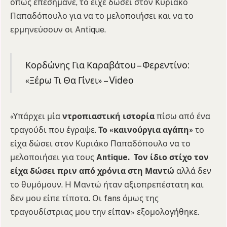
όπως επεσήμανε, το είχε δώσει στον Κυριάκο
Παπαδόπουλο για να το μελοποιήσει και να το
ερμηνεύσουν οι Antique.
Κορδώνης Για Καραβάτου – Φερεντίνο:
«Ξέρω Τι Θα Γίνει» – Video
«Yπάρχει μία
ντροπιαστική ιστορία
πίσω από ένα
τραγούδι που έγραψε.
Το «καινούργια αγάπη»
το
είχα δώσει στον Κυριάκο Παπαδόπουλο να το
μελοποιήσει για τους
Antique.
Τον ίδιο στίχο τον
είχα δώσει πριν από χρόνια στη Μαντώ
αλλά δεν
το θυμόμουν. H Mαντώ ήταν αξιοπρεπέστατη και
δεν μου είπε τίποτα. Οι fans όμως της
τραγουδίστριας μου την είπα
ν
» εξομολογήθηκε.