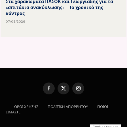
Στα χαρακώματα ΠΑΣΟΚ και Γεωργιάδης για τα
«σπιτάκια ανακύκλωσης» – Το χρονικό της
κόντρας
07/08/2026
Facebook
X
Instagram
(Twitter)
ΟΡΟΙ ΧΡΗΣΗΣ
ΠΟΛΙΤΙΚΗ ΑΠΟΡΡΗΤΟΥ
ΠΟΙΟΙ
ΕΙΜΑΣΤΕ
Cookies settings