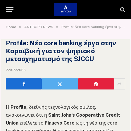
»
»
Home
ANTICORR NEWS
Profile: Νέο core banking έργο στην Καραϊβική για τον ψηφιακό μετασχηματισμό της SJCCU
Profile: Νέο core banking έργο στην
Καραϊβική για τον ψηφιακό
μετασχηματισμό της SJCCU
22/05/2026
Η
Profile,
διεθνής τεχνολογικός όμιλος,
ανακοινώνει ότι η
Saint John’s Cooperative Credit
Union
επέλεξε το
Finuevo Core
ως τη νέα της core
banking πλατφόρμα. Η συνεργασία υποστηρίζει