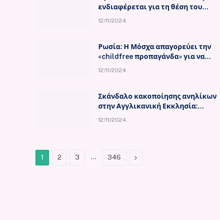
ενδιαφέρεται για τη θέση του
Υπουργού Οικονομικών των ΗΠΑ
12/11/2024
Ρωσία: Η Μόσχα απαγορεύει την
«childfree προπαγάνδα» για να
αυξήσει το ποσοστό των
12/11/2024
γεννήσεων
Σκάνδαλο κακοποίησης ανηλίκων
στην Αγγλικανική Εκκλησία:
Παραιτείται ο πνευματικός
12/11/2024
ηγέτης, Τζάστιν Ουέλμπι
…
Next
1
2
3
346