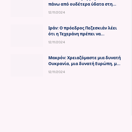
πάνω από ουδέτερα ύδατα στη
Μαύρη Θάλασσα
12/11/2024
Ιράν: Ο πρόεδρος Πεζεσκιάν λέει
ότι η Τεχεράνη πρέπει να
ασχοληθεί με τις ΗΠΑ με
12/11/2024
μακροθυμία
Μακρόν: Χρειαζόμαστε μια δυνατή
Ουκρανία, μια δυνατή Ευρώπη, μια
δυνατή Ατλαντική Συμμαχία
12/11/2024