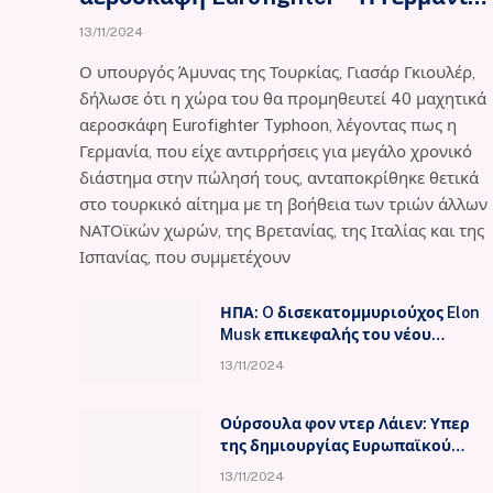
ανταποκρίθηκε θετικά, λέει ο
13/11/2024
υπουργός Άμυνας
Ο υπουργός Άμυνας της Τουρκίας, Γιασάρ Γκιουλέρ,
δήλωσε ότι η χώρα του θα προμηθευτεί 40 μαχητικά
αεροσκάφη Eurofighter Typhoon, λέγοντας πως η
Γερμανία, που είχε αντιρρήσεις για μεγάλο χρονικό
διάστημα στην πώλησή τους, ανταποκρίθηκε θετικά
στο τουρκικό αίτημα με τη βοήθεια των τριών άλλων
ΝΑΤΟϊκών χωρών, της Βρετανίας, της Ιταλίας και της
Ισπανίας, που συμμετέχουν
ΗΠΑ: O δισεκατομμυριούχος Elon
Musk επικεφαλής του νέου
«υπουργείου κυβερνητικής
13/11/2024
αποτελεσματικότητας»
Ούρσουλα φον ντερ Λάιεν: Υπερ
της δημιουργίας Ευρωπαϊκού
Μηχανισμού Πολιτικής Άμυνας
13/11/2024