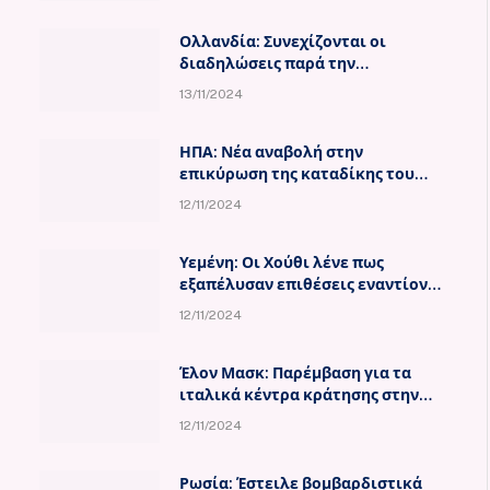
Ολλανδία: Συνεχίζονται οι
διαδηλώσεις παρά την
απαγόρευσή τους – Η αστυνομία
13/11/2024
προχωρά σε συλλήψεις
ΗΠΑ: Νέα αναβολή στην
επικύρωση της καταδίκης του
Ντόναλντ Τραμπ για την υπόθεση
12/11/2024
δωροδοκίας της Στόρμι Ντάνιελς
Υεμένη: Οι Χούθι λένε πως
εξαπέλυσαν επιθέσεις εναντίον
πολεμικών πλοίων των ΗΠΑ
12/11/2024
Έλον Μασκ: Παρέμβαση για τα
ιταλικά κέντρα κράτησης στην
Αλβανία και το σχέδιο της Μελόνι
12/11/2024
Ρωσία: Έστειλε βομβαρδιστικά