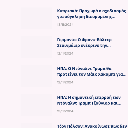
Κυπριακό: Προχωρά ο σχεδιασμός
για σύγκληση διευρυμένης
συνάντησης, είπε ο Γκουτέρες
13/11/2024
στον Χριστοδουλίδη
Γερμανία: Ο Φρανκ-Βάλτερ
Σταϊνμάιερ ενέκρινε την
διεξαγωγή πρόωρων εκλογών για
12/11/2024
τις 23 Φεβρουαρίου
ΗΠΑ: Ο Ντόναλντ Τραμπ θα
προτείνει τον Μάικ Χάκαμπι για
πρεσβευτή στο Ισραήλ
12/11/2024
ΗΠΑ: Η σημαντική επιρροή των
Ντόναλντ Τραμπ Τζούνιορ και
Τάκερ Κάρλσον στην επιλογή της
12/11/2024
νέας κυβέρνησης
Τζον Πόλσον: Ανακοίνωσε πως δεν