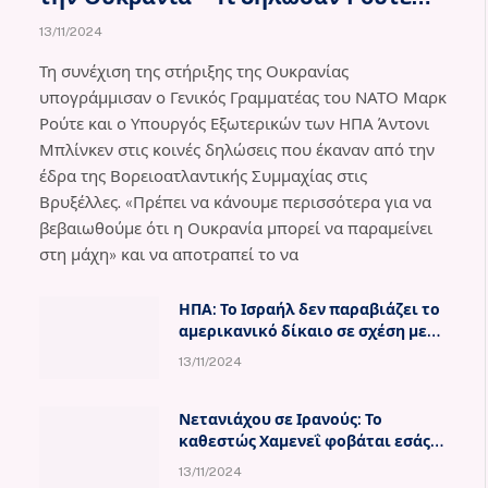
και Μπλίνκεν
13/11/2024
Τη συνέχιση της στήριξης της Ουκρανίας
υπογράμμισαν ο Γενικός Γραμματέας του ΝΑΤΟ Μαρκ
Ρούτε και ο Υπουργός Εξωτερικών των ΗΠΑ Άντονι
Μπλίνκεν στις κοινές δηλώσεις που έκαναν από την
έδρα της Βορειοατλαντικής Συμμαχίας στις
Βρυξέλλες. «Πρέπει να κάνουμε περισσότερα για να
βεβαιωθούμε ότι η Ουκρανία μπορεί να παραμείνει
στη μάχη» και να αποτραπεί το να
ΗΠΑ: Το Ισραήλ δεν παραβιάζει το
αμερικανικό δίκαιο σε σχέση με
την ανθρωπιστική βοήθεια στη
13/11/2024
Γάζα
Νετανιάχου σε Ιρανούς: Το
καθεστώς Χαμενεΐ φοβάται εσάς
περισσότερο από το Ισραήλ
13/11/2024