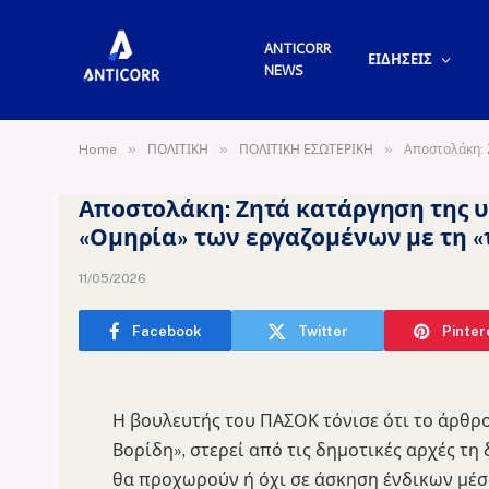
ANTICORR
ΕΙΔΗΣΕΙΣ
NEWS
»
»
»
Home
ΠΟΛΙΤΙΚΗ
ΠΟΛΙΤΙΚΗ ΕΣΩΤΕΡΙΚΗ
Αποστολάκη: 
Αποστολάκη: Ζητά κατάργηση της 
«Ομηρία» των εργαζομένων με τη 
11/05/2026
Facebook
Twitter
Pinter
Η βουλευτής του ΠΑΣΟΚ τόνισε ότι το άρθρο
Βορίδη», στερεί από τις δημοτικές αρχές τ
θα προχωρούν ή όχι σε άσκηση ένδικων μέ