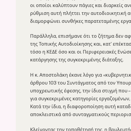
οι οποίοι καλύπτουν πάγιες και διαρκείς α
ρύθμιση αυτή πλήττει την αυτοδιοικητική 
διαμορφώνει συνθήκες παρατεταμένης εργασ
Παράλληλα, επισήμανε ότι το ζήτημα δεν α
της Τοπικής Αυτοδιοίκησης και, κατ’ επέκτα
τόσο η ΚΕΔΕ όσο και οι Περιφερειακές Ενώσ
κατάργησης της συγκεκριμένης διάταξης.
Η κ. Αποστολάκη έκανε λόγο για «κυβερνητι
άρθρου 103 του Συντάγματος από τον Υπουρ
υποχρεωτικής έφεσης, την ίδια στιγμή που –
για συγκεκριμένες κατηγορίες εργαζομένων,
Κατά την ίδια, η διαφοροποίηση αυτή καταδ
αποκλειστικά από συνταγματικούς περιορισμ
Κλείνοντας την τοποθέτησή της, η βουλευτ