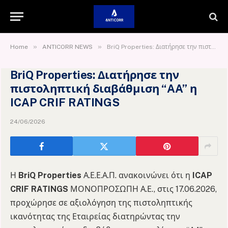
»
»
Home
ANTICORR NEWS
BriQ Properties: Διατήρησε την πιστοληπτική διαβάθμιση “AA” η ICAP CRIF RATINGS
BriQ Properties: Διατήρησε την
πιστοληπτική διαβάθμιση “AA” η
ICAP CRIF RATINGS
24/06/2026
Η
BriQ Properties
Α.Ε.Ε.Α.Π. ανακοινώνει ότι η
ICAP
CRIF RATINGS
ΜΟΝΟΠΡΟΣΩΠΗ Α.Ε., στις 17.06.2026,
προχώρησε σε αξιολόγηση της πιστοληπτικής
ικανότητας της Εταιρείας διατηρώντας την