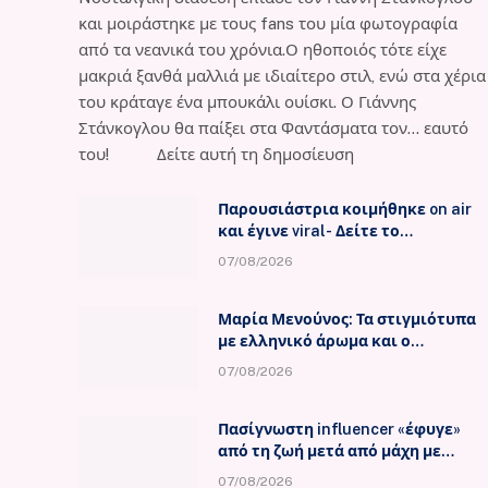
και μοιράστηκε με τους fans του μία φωτογραφία
από τα νεανικά του χρόνια.Ο ηθοποιός τότε είχε
μακριά ξανθά μαλλιά με ιδιαίτερο στιλ, ενώ στα χέρια
του κράταγε ένα μπουκάλι ουίσκι. Ο Γιάννης
Στάνκογλου θα παίξει στα Φαντάσματα τον… εαυτό
του! Δείτε αυτή τη δημοσίευση
Παρουσιάστρια κοιμήθηκε on air
και έγινε viral- Δείτε το
στιγμιότυπο
07/08/2026
Μαρία Μενούνος: Τα στιγμιότυπα
με ελληνικό άρωμα και ο
απολογισμός
07/08/2026
Πασίγνωστη influencer «έφυγε»
από τη ζωή μετά από μάχη με
σπάνιο καρκίνο
07/08/2026