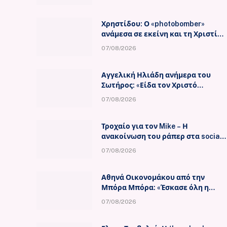
Χρηστίδου: Ο «photobomber»
ανάμεσα σε εκείνη και τη Χριστίνα
Κοντοβά
07/08/2026
Αγγελική Ηλιάδη ανήμερα του
Σωτήρος: «Είδα τον Χριστό
μπροστά μου!»
07/08/2026
Τροχαίο για τον Mike – Η
ανακοίνωση του ράπερ στα social
media
07/08/2026
Αθηνά Οικονομάκου από την
Μπόρα Μπόρα: «Έσκασε όλη η
κούραση του χειμώνα»
07/08/2026