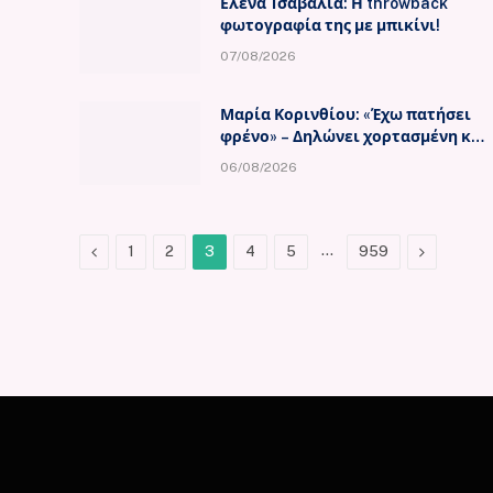
Ελενα Τσαβαλιά: Η throwback
φωτογραφία της με μπικίνι!
07/08/2026
Μαρία Κορινθίου: «Έχω πατήσει
φρένο» – Δηλώνει χορτασμένη και
μπουχτισμένη!
06/08/2026
Previous
…
Next
1
2
3
4
5
959