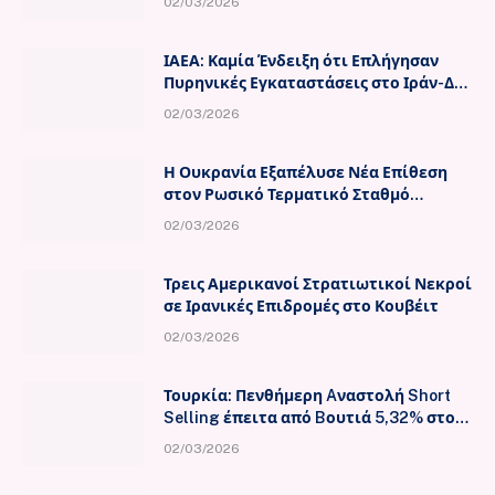
02/03/2026
ΙΑΕΑ: Καμία Ένδειξη ότι Επλήγησαν
Πυρηνικές Εγκαταστάσεις στο Ιράν-Δεν
Απαντούν οι Ιρανικές Αρχές Λέει ο
02/03/2026
Γκρόσι
Η Ουκρανία Εξαπέλυσε Νέα Επίθεση
στον Ρωσικό Τερματικό Σταθμό
Πετρελαίου στο Νοβοροσίσκ
02/03/2026
Τρεις Αμερικανοί Στρατιωτικοί Νεκροί
σε Ιρανικές Επιδρομές στο Κουβέιτ
02/03/2026
Τουρκία: Πενθήμερη Aναστολή Short
Selling έπειτα από Bουτιά 5,32% στο
Χρηματιστήριο Κωνσταντινούπολης
02/03/2026