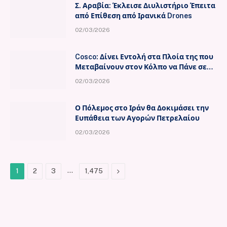
Σ. Αραβία: Έκλεισε Διυλιστήριο Έπειτα
από Επίθεση από Ιρανικά Drones
02/03/2026
Cosco: Δίνει Εντολή στα Πλοία της που
Μεταβαίνουν στον Κόλπο να Πάνε σε
Ασφαλή Ύδατα
02/03/2026
Ο Πόλεμος στο Ιράν θα Δοκιμάσει την
Ευπάθεια των Αγορών Πετρελαίου
02/03/2026
…
Next
1
2
3
1,475