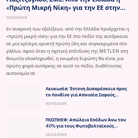
«Πρώτη Μικρή Νίκη» για την ΕΕ στην
Αυτάρκεια σε Κρίσιμες Ορυκτές Πρώτες
02/03/2026
Ύλες
Εν αναμονή των εξελίξεων, από την Ελλάδα προέρχεται η
«πρώτη μικρή νίκη» για την ΕΕ στο πεδίο της αυτάρκειας
σε μια κρίσιμη ορυκτή πρώτη ύλη και συγκεκριμένα στο
γάλλιο, αφού όταν η σχετική επένδυση της METLEN στη
Βοιωτία ολοκληρωθεί, η ενωμένη Ευρώπη θα είναι για
πρώτη φορά αυτάρκης σε αυτό το πεδίο, διαθέτοντας
αυτονομία σε
Λευκωσία: Έντονη Δυσαρέσκεια προς
το Λονδίνο για Απουσία Σαφούς
Διαβεβαίωσης για τη Χρήση των
02/03/2026
Βάσεων
ΠΟΣΠΗΕΦ: Απώλεια Εσόδων Άνω του
40% για τους Φωτοβολταϊκούς
Παραγωγούς
02/03/2026