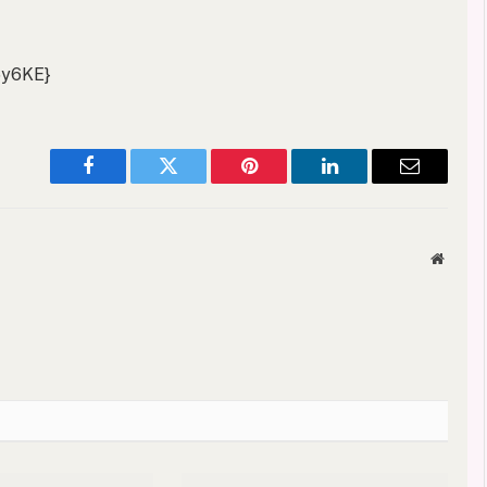
5y6KE}
Facebook
Twitter
Pinterest
LinkedIn
Email
Websit