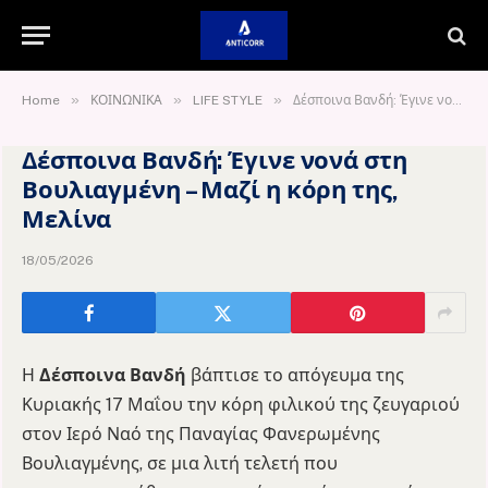
»
»
»
Home
ΚΟΙΝΩΝΙΚΑ
LIFE STYLE
Δέσποινα Βανδή: Έγινε νονά στη Βουλιαγμένη – Μαζί η κόρη της, Μελίνα
Δέσποινα Βανδή: Έγινε νονά στη
Βουλιαγμένη – Μαζί η κόρη της,
Μελίνα
18/05/2026
Η
Δέσποινα Βανδή
βάπτισε το απόγευμα της
Κυριακής 17 Μαΐου την κόρη φιλικού της ζευγαριού
στον Ιερό Ναό της Παναγίας Φανερωμένης
Βουλιαγμένης, σε μια λιτή τελετή που