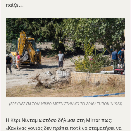
παίζει».
(ΕΡΕΥΝΕΣ ΓΙΑ ΤΟΝ ΜΙΚΡΟ ΜΠΕΝ ΣΤΗΝ ΚΩ ΤΟ 2016/ EUROKINISSI)
Η Κέρι Νίνταμ ωστόσο δήλωσε στη Mirror πως:
«Κανένας γονιός δεν πρέπει ποτέ να σταματήσει να