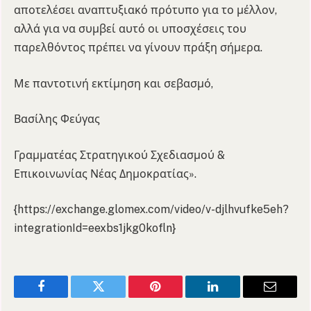
αποτελέσει αναπτυξιακό πρότυπο για το μέλλον,
αλλά για να συμβεί αυτό οι υποσχέσεις του
παρελθόντος πρέπει να γίνουν πράξη σήμερα.
Με παντοτινή εκτίμηση και σεβασμό,
Βασίλης Φεύγας
Γραμματέας Στρατηγικού Σχεδιασμού &
Επικοινωνίας Νέας Δημοκρατίας».
{https://exchange.glomex.com/video/v-djlhvufke5eh?
integrationId=eexbs1jkg0kofln}
Facebook
Twitter
Pinterest
LinkedIn
Email