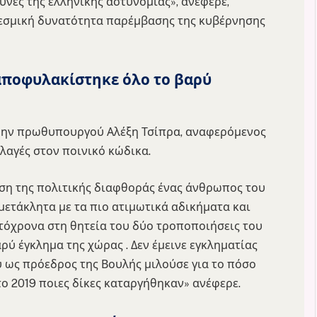
υνες της ελληνικής αστυνομίας», ανέφερε,
 θεσμική δυνατότητα παρέμβασης της κυβέρνησης
 αποφυλακίστηκε όλο το βαρύ
ώην πρωθυπουργού Αλέξη Τσίπρα, αναφερόμενος
λαγές στον ποινικό κώδικα.
πιση της πολιτικής διαφθοράς ένας άνθρωπος του
μετάκλητα με τα πιο ατιμωτικά αδικήματα και
τόχρονα στη θητεία του δύο τροποποιήσεις του
ύ έγκλημα της χώρας . Δεν έμεινε εγκληματίας
υ ως πρόεδρος της Βουλής μιλούσε για το πόσο
 το 2019 ποιες δίκες καταργήθηκαν» ανέφερε.