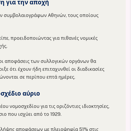
η για την αποχή
των συμβολαιογράφων Αθηνών, τους οποίους
είπε, προειδοποιώντας για πιθανές νομικές
ής.
 οι αποφάσεις των συλλογικών οργάνων θα
ξε ότι έχουν ήδη επιταχυνθεί οι διαδικασίες
νονται σε περίπου επτά ημέρες.
οσχέδιο αύριο
ου νομοσχεδίου για τις οριζόντιες ιδιοκτησίες,
ιο που ισχύει από το 1929.
 λήψης αποφάσεων με πλειοψηφία 51% στις