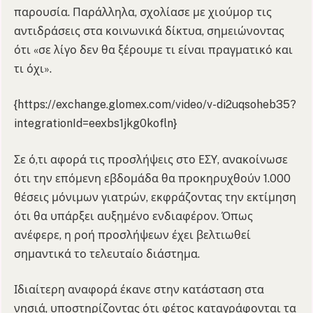
παρουσία. Παράλληλα, σχολίασε με χιούμορ τις
αντιδράσεις στα κοινωνικά δίκτυα, σημειώνοντας
ότι «σε λίγο δεν θα ξέρουμε τι είναι πραγματικό και
τι όχι».
{https://exchange.glomex.com/video/v-di2uqsoheb35?
integrationId=eexbs1jkg0kofln}
Σε ό,τι αφορά τις προσλήψεις στο ΕΣΥ, ανακοίνωσε
ότι την επόμενη εβδομάδα θα προκηρυχθούν 1.000
θέσεις μόνιμων γιατρών, εκφράζοντας την εκτίμηση
ότι θα υπάρξει αυξημένο ενδιαφέρον. Όπως
ανέφερε, η ροή προσλήψεων έχει βελτιωθεί
σημαντικά το τελευταίο διάστημα.
Ιδιαίτερη αναφορά έκανε στην κατάσταση στα
νησιά, υποστηρίζοντας ότι φέτος καταγράφονται τα