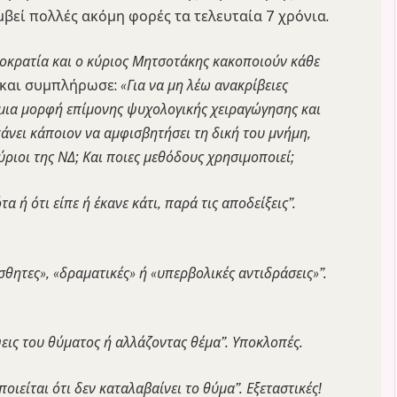
μβεί πολλές ακόμη φορές τα τελευταία 7 χρόνια.
μοκρατία και ο κύριος Μητσοτάκης κακοποιούν κάθε
ς και συμπλήρωσε:
«Για να μη λέω ανακρίβειες
 μια μορφή επίμονης ψυχολογικής χειραγώγησης και
νει κάποιον να αμφισβητήσει τη δική του μνήμη,
κύριοι της ΝΔ; Και ποιες μεθόδους χρησιμοποιεί;
α ή ότι είπε ή έκανε κάτι, παρά τις αποδείξεις”.
σθητες», «δραματικές» ή «υπερβολικές αντιδράσεις»”.
ψεις του θύματος ή αλλάζοντας θέμα”. Υποκλοπές.
οιείται ότι δεν καταλαβαίνει το θύμα”. Εξεταστικές!