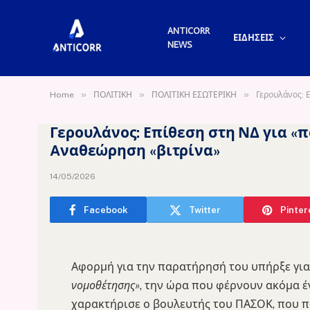
ANTICORR
ΕΙΔΗΣΕΙΣ
NEWS
»
»
»
Home
ΠΟΛΙΤΙΚΗ
ΠΟΛΙΤΙΚΗ ΕΣΩΤΕΡΙΚΗ
Γερουλάνος: Ε
Γερουλάνος: Επίθεση στη ΝΔ για «π
Aναθεώρηση «βιτρίνα»
14/05/2026
Facebook
Twitter
Pinter
Αφορμή για την παρατήρησή του υπήρξε γι
νομοθέτησης»
, την ώρα που φέρνουν ακόμα έ
χαρακτήρισε ο βουλευτής του ΠΑΣΟΚ, που π