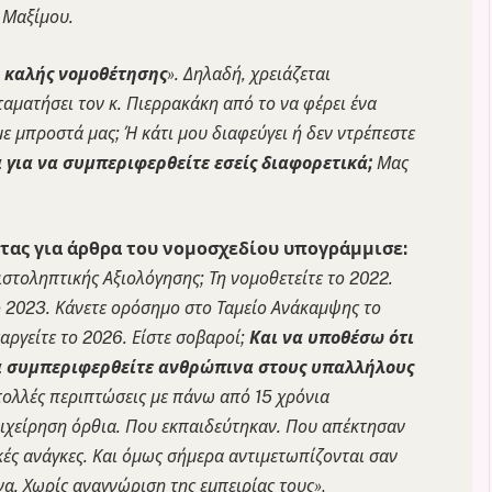
 Μαξίμου.
καλής νομοθέτησης
». Δηλαδή, χρειάζεται
αματήσει τον κ. Πιερρακάκη από το να φέρει ένα
ε μπροστά μας; Ή κάτι μου διαφεύγει ή δεν ντρέπεστε
 για να συμπεριφερθείτε εσείς διαφορετικά;
Μας
τας για άρθρα του νομοσχεδίου υπογράμμισε:
ιστοληπτικής Αξιολόγησης; Τη νομοθετείτε το 2022.
ο 2023. Κάνετε ορόσημο στο Ταμείο Ανάκαμψης το
ργείτε το 2026. Είστε σοβαροί;
Και να υποθέσω ότι
α συμπεριφερθείτε ανθρώπινα στους υπαλλήλους
πολλές περιπτώσεις με πάνω από 15 χρόνια
ιχείρηση όρθια. Που εκπαιδεύτηκαν. Που απέκτησαν
κές ανάγκες. Και όμως σήμερα αντιμετωπίζονται σαν
να. Χωρίς αναγνώριση της εμπειρίας τους»
.