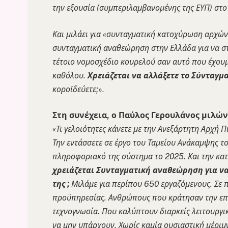
την εξουσία (συμπεριλαμβανομένης της ΕΥΠ) στο
Και μιλάει για «συνταγματική κατοχύρωση αρχών
συνταγματική αναθεώρηση στην Ελλάδα για να στ
τέτοιο νομοσχέδιο κουρελού σαν αυτό που έχουμ
καθόλου.
Χρειάζεται να αλλάξετε το Σύνταγμα
κοροϊδεύετε;
».
Στη συνέχεια, ο Παύλος Γερουλάνος μιλών
«Τι γελοιότητες κάνετε με την Ανεξάρτητη Αρχή Π
Την εντάσσετε σε έργο του Ταμείου Ανάκαμψης τ
πληροφοριακό της σύστημα το 2025. Και την κατα
χρειάζεται Συνταγματική αναθεώρηση για ν
της ;
Μιλάμε για περίπου 650 εργαζόμενους. Σε 
προϋπηρεσίας. Ανθρώπους που κράτησαν την επ
τεχνογνωσία. Που καλύπτουν διαρκείς λειτουργι
να μην υπάρχουν. Χωρίς καμία ουσιαστική μέριμ