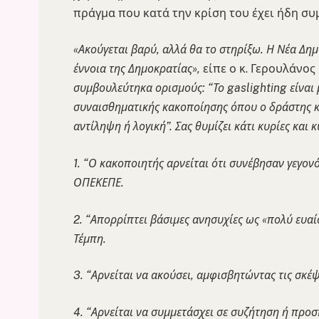
πράγμα που κατά την κρίση του έχει ήδη συ
«Ακούγεται βαρύ, αλλά θα το στηρίξω. Η Νέα Δη
έννοια της Δημοκρατίας»,
είπε ο κ. Γερουλάνο
συμβουλεύτηκα ορισμούς: “Το gaslighting είναι
συναισθηματικής κακοποίησης όπου ο δράστης κά
αντίληψη ή λογική”. Σας θυμίζει κάτι κυρίες και 
1. “Ο κακοποιητής αρνείται ότι συνέβησαν γεγονότ
ΟΠΕΚΕΠΕ.
2. “Απορρίπτει βάσιμες ανησυχίες ως «πολύ ευαί
Τέμπη.
3. “Αρνείται να ακούσει, αμφισβητώντας τις σκέ
4. “Αρνείται να συμμετάσχει σε συζήτηση ή προσπ