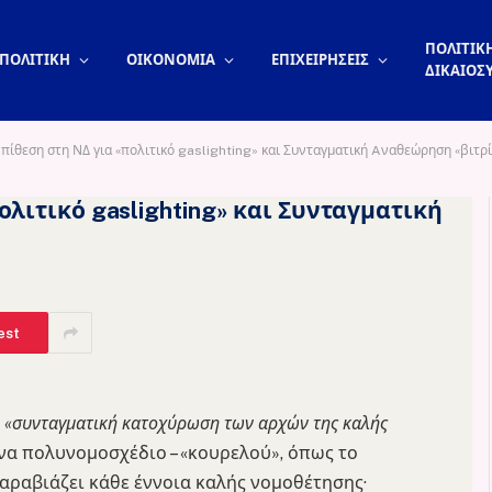
ΠΟΛΙΤΙΚΗ
ΠΟΛΙΤΙΚΗ
ΟΙΚΟΝΟΜΙΑ
ΕΠΙΧΕΙΡΗΣΕΙΣ
ΔΙΚΑΙΟΣ
πίθεση στη ΝΔ για «πολιτικό gaslighting» και Συνταγματική Aναθεώρηση «βιτρ
ολιτικό gaslighting» και Συνταγματική
est
α
«συνταγματική κατοχύρωση των αρχών της καλής
να πολυνομοσχέδιο – «κουρελού», όπως το
αραβιάζει κάθε έννοια καλής νομοθέτησης·