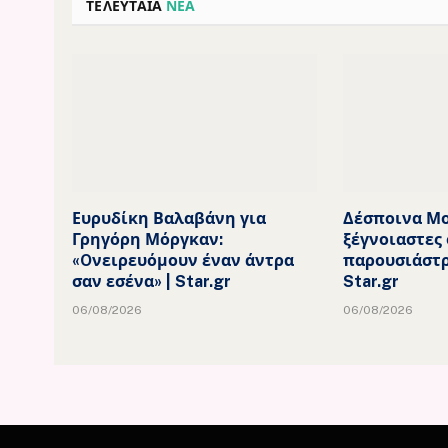
ΤΕΛΕΥΤΑΙΑ
ΝΕΑ
Ευρυδίκη Βαλαβάνη για
Δέσποινα Μο
Γρηγόρη Μόργκαν:
ξέγνοιαστες 
«Oνειρευόμουν έναν άντρα
παρουσιάστρ
σαν εσένα» | Star.gr
Star.gr
06/08/2026
06/08/2026