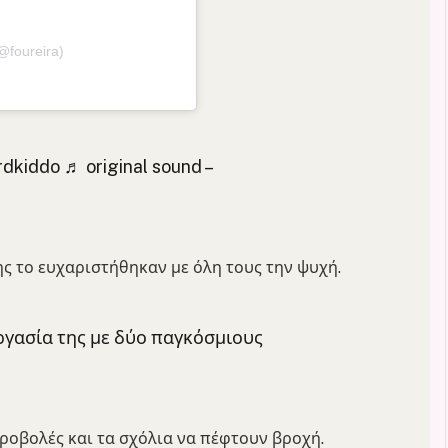
@foureira)
dkiddo ♬ original sound –
ης το ευχαριστήθηκαν με όλη τους την ψυχή.
ργασία της με δύο παγκόσμιους
ς προβολές και τα σχόλια να πέφτουν βροχή.