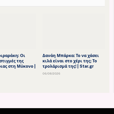
ιραράκη: Οι
Δανάη Μπάρκα: Το να χάσει
στιγμές της
κιλά είναι στο χέρι της; Το
ιας στη Μύκονο |
τρολάρισμά της! | Star.gr
06/08/2026