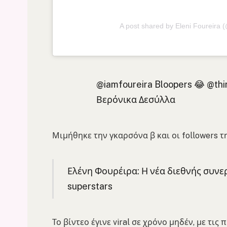
A post shared by Eleni Foureira (
@iamfoureira Bloopers 😂 @thir
Βερόνικα Δεσύλλα
Μιμήθηκε την γκαρσόνα β και οι followers τ
Ελένη Φουρέιρα: Η νέα διεθνής συνε
superstars
Το βίντεο έγινε viral σε χρόνο μηδέν, με τι