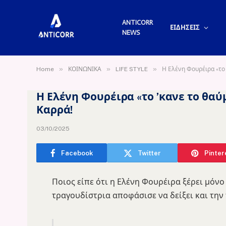
ANTICORR
ΕΙΔΗΣΕΙΣ
NEWS
»
»
»
Home
ΚΟΙΝΩΝΙΚΑ
LIFE STYLE
Η Ελένη Φουρέιρα «το 
Η Ελένη Φουρέιρα «το ’κανε το θαύ
Καρρά!
03/10/2025
Facebook
Twitter
Pinter
Ποιος είπε ότι η Ελένη Φουρέιρα ξέρει μόνο
τραγουδίστρια αποφάσισε να δείξει και την 