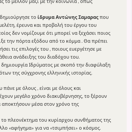
 το μέλλον μαζί με την κοινωνία , όπως
 δημιούργησε το
ίδρυμα
Αντώνης Σαμαρας
που
μελέτη, έρευνα και προβολή του έργου του
ος δεν νομίζουμε ότι μπορεί να ξεχάσει ποιος
ειξε την πόρτα εξόδου από το κόμμα . Θα πρέπει
ήσει τις επιλογές του , ποιους ευεργέτησε με
θεια ανάδειξης του διαδόχου του.
 δημιουργία Ιδρύματος με σκοπό την διαφύλαξη
νότων της σύγχρονης ελληνικής ιστορίας.
υ πάνε με όλους , είναι με όλους και
 έχουν μεγάλο χρόνο διακυβέρνησης, το ξέρουν
α αποκτήσουν μέσα στον χρόνο της
 το πλεονέκτημα του κυρίαρχου συνθήματος της
άλλο «αφήγημα» για να «τσιμπήσει» ο κόσμος.