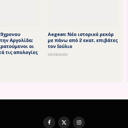
59χρονου
Aegean: Νέο ιστορικό ρεκόρ
την Αργολίδα:
με πάνω από 2 εκατ. επιβάτες
ρατούμενοι οι
τον Ιούλιο
τά τις απολογίες
06/08/2026
Facebook
X
Instagram