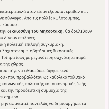
παλιότερα,αλλά όταν είδαν εξουσία , έμαθαν πως
νε σύννεφο . Απο τις πολλές κωλοτούμπες,
υ κόσμου .
 την
δικαιοσύνη
του Μητσοτακη
, θα δουλεύουν
ου δίνουν επιλογές.
ική πολιτική επιλογή συγκυριακή.
ουλάχιστον αμφισβητήσιμες δικαστικές
ς Τσίπρα ίσως με μεγαλύτερη συχνότητα παρά
α της χώρας.
που πήγε να τιθασεύσει, άφησε κενό
τού» που προβαλλόταν ως καθολικό πολιτικό
ς κοινωνικής, πολιτικής και οικονομικής ζωής
ν και την προοδευτική συμμαχία της
αι σήμερα.
να μην αφανιστεί παντελώς να δημιουργήσει το