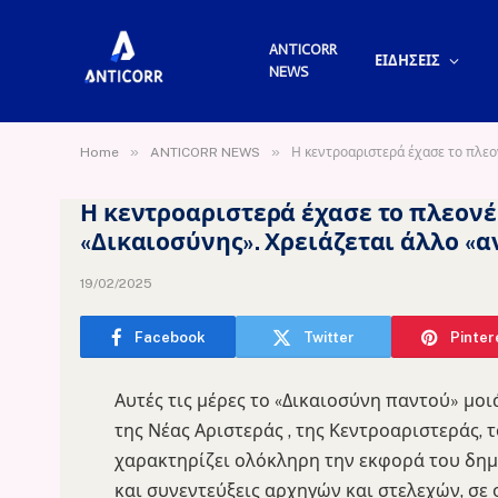
ANTICORR
ΕΙΔΗΣΕΙΣ
NEWS
»
»
Home
ANTICORR NEWS
Η κεντροαριστερά έχασε το πλεον
Η κεντροαριστερά έχασε το πλεονέ
«Δικαιοσύνης». Χρειάζεται άλλο «α
19/02/2025
Facebook
Twitter
Pinter
Αυτές τις μέρες το «Δικαιοσύνη παντού» μοι
της Νέας Αριστεράς , της Κεντροαριστεράς,
χαρακτηρίζει ολόκληρη την εκφορά του δημ
και συνεντεύξεις αρχηγών και στελεχών, σε 