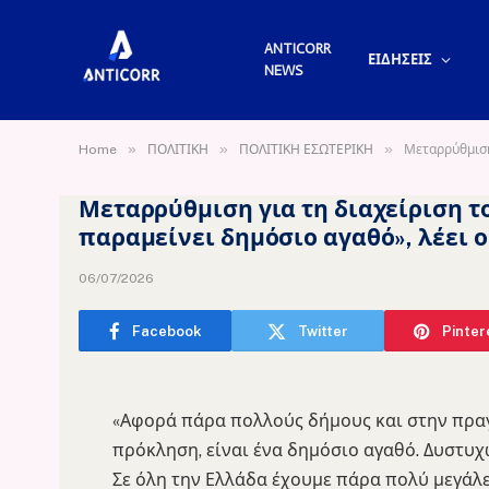
ANTICORR
ΕΙΔΗΣΕΙΣ
NEWS
»
»
»
Home
ΠΟΛΙΤΙΚΗ
ΠΟΛΙΤΙΚΗ ΕΣΩΤΕΡΙΚΗ
Μεταρρύθμιση 
Μεταρρύθμιση για τη διαχείριση το
παραμείνει δημόσιο αγαθό», λέει
06/07/2026
Facebook
Twitter
Pinter
«Αφορά πάρα πολλούς δήμους και στην πραγ
πρόκληση, είναι ένα δημόσιο αγαθό. Δυστυχ
Σε όλη την Ελλάδα έχουμε πάρα πολύ μεγάλε