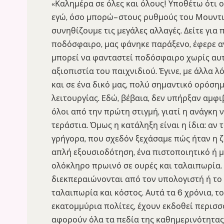
«Καλημέρα σε όλες και όλους! Υποθέτω ότι ο
εγώ, όσο μπορώ– στους ρυθμούς του Μουντι
συνηθίζουμε τις μεγάλες αλλαγές. Δείτε γι
ποδόσφαιρο, μας φάνηκε παράξενο, έφερε αν
μπορεί να φανταστεί ποδόσφαιρο χωρίς αυτ
αξιοπιστία του παιχνιδιού. Έγινε, με άλλα 
και σε ένα δικό μας, πολύ σημαντικό ορόσημο
λειτουργίας. Εδώ, βέβαια, δεν υπήρξαν αμφι
όλοι από την πρώτη στιγμή, γιατί η ανάγκη
τεράστια. Όμως η κατάληξη είναι η ίδια: αν
γρήγορα, που σχεδόν ξεχάσαμε πώς ήταν η ζω
απλή εξουσιοδότηση, ένα πιστοποιητικό ή 
ολόκληρο πρωινό σε ουρές και ταλαιπωρία.
διεκπεραιώνονται από τον υπολογιστή ή το 
ταλαιπωρία και κόστος. Αυτά τα 6 χρόνια, τ
εκατομμύρια πολίτες, έχουν εκδοθεί περισσ
αφορούν όλα τα πεδία της καθημερινότητας. 