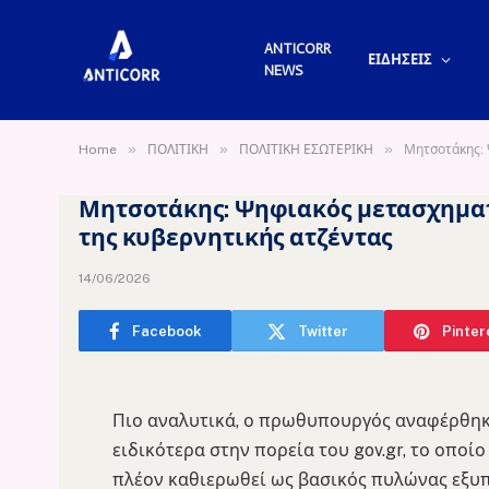
ANTICORR
ΕΙΔΗΣΕΙΣ
NEWS
»
»
»
Home
ΠΟΛΙΤΙΚΗ
ΠΟΛΙΤΙΚΗ ΕΣΩΤΕΡΙΚΗ
Μητσοτάκης: 
Μητσοτάκης: Ψηφιακός μετασχηματ
της κυβερνητικής ατζέντας
14/06/2026
Facebook
Twitter
Pinter
Πιο αναλυτικά, ο πρωθυπουργός αναφέρθηκε
ειδικότερα στην πορεία του gov.gr, το οποίο
πλέον καθιερωθεί ως βασικός πυλώνας εξυ