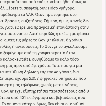
ι περισσότεροι από εσάς κινείστε ήδη –όπως κι
άλ. Ξέρετε τι σκεφτόμουν; Πόσο γρήγορα
α παράδειγμα το VAR. Όταν πρωτομπήκε στο
τιδράσεις, συζητήσεις. Σήμερα, όμως, κανείς δεν
ό, γιατί έφερε μια πραγματική επανάσταση στην
λόγια, αυτονόητο. Αυτή ακριβώς η σκέψη με φέρνει
: αυτές τις μέρες το Gov․gr κλείνει 6 χρόνια
βολίες ή αντιδράσεις. Το Gov․gr το αγκαλιάσαμε
 να ξεφύγουμε από τη γραφειοκρατία ήταν
 το καλοσκεφτείτε, συνηθίσαμε το καλό τόσο
ή μας πριν από έξι χρόνια. Τότε που για μια
μια υπεύθυνη δήλωση έπρεπε να χάσεις ένα
 Σήμερα, έχουμε 2.257 ψηφιακές υπηρεσίες που
κινητό μας τηλέφωνο, χωρίς μετακινήσεις,
ο Gov․gr έχει εξυπηρετήσει περισσότερους από 9
ότερα από 431 εκ. έγγραφα και βεβαιώσεις που
Το σημαντικότερο, όμως, δεν είναι οι αριθμοί.