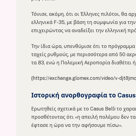
Τόνισε, ακόμη, ότι οι Έλληνες πιλότοι, θα 
ελληνικά F-35, με βάση τη συμφωνία για τη
επιχειρώντας να αναδείξει την ελληνική πρ
Την ίδια ώρα, υπενθύμισε ότι το πρόγραμμα
ταχείς ρυθμούς, με περισσότερα από 50 αερ
τα 83, ενώ η Πολεμική Αεροπορία διαθέτει ή
{https://exchange.glomex.com/video/v-djt8jm
Ιστορική ανορθογραφία το Casus 
Ερωτηθείς σχετικά με το Casus Belli το χαρ
προσθέτοντας ότι «η απειλή πολέμου δεν ται
έφτασε η ώρα να την αφήσουμε πίσω».