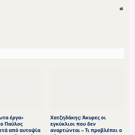
Websit
ωτα έργα»
Χατζηδάκης: Άκυρες οι
 ο Παύλος
εγκύκλιοι που δεν
ετά από αυτοψία
αναρτώνται – Τι προβλέπει ο