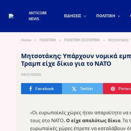
ANTICORR
ΕΙΔΗΣΕΙΣ
ΠΟΛΙΤΙΚΗ
NEWS
»
»
»
Home
ΠΟΛΙΤΙΚΗ
ΠΟΛΙΤΙΚΗ ΕΣΩΤΕΡΙΚΗ
Μητσοτάκης: Υ
Μητσοτάκης: Υπάρχουν νομικά εμπόδ
Τραμπ είχε δίκιο για το ΝΑΤΟ
09/07/2026
Facebook
Twitter
Pinter
«Οι ευρωπαϊκές χώρες ήταν απαραίτητο να
τους στο ΝΑΤΟ
. Ο είχε απολύτως δίκιο
. Τα
ευρωπαϊκές χώρες έπρεπε να καταλάβουν ότ