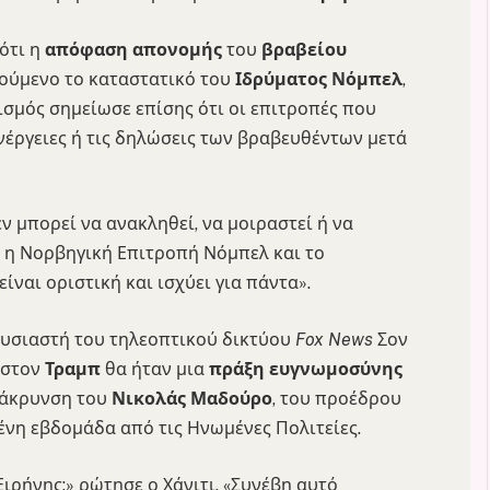
ότι η
απόφαση απονομής
του
βραβείου
ούμενο το καταστατικό του
Ιδρύματος Νόμπελ
,
ισμός σημείωσε επίσης ότι οι επιτροπές που
νέργειες ή τις δηλώσεις των βραβευθέντων μετά
ν μπορεί να ανακληθεί, να μοιραστεί ή να
ς η Νορβηγική Επιτροπή Νόμπελ και το
ναι οριστική και ισχύει για πάντα».
ουσιαστή του τηλεοπτικού δικτύου
Fox News
Σον
 στον
Τραμπ
θα ήταν μια
πράξη ευγνωμοσύνης
μάκρυνση του
Νικολάς Μαδούρο
, του προέδρου
ένη εβδομάδα από τις Ηνωμένες Πολιτείες.
ρήνης;» ρώτησε ο Χάνιτι. «Συνέβη αυτό