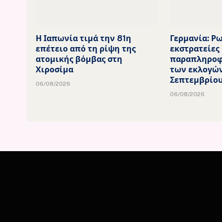
Η Ιαπωνία τιμά την 81η
Γερμανία: Ρ
επέτειο από τη ρίψη της
εκστρατείες
ατομικής βόμβας στη
παραπληροφ
Χιροσίμα
των εκλογών
Σεπτεμβρίο
06/08/2026
06/08/2026