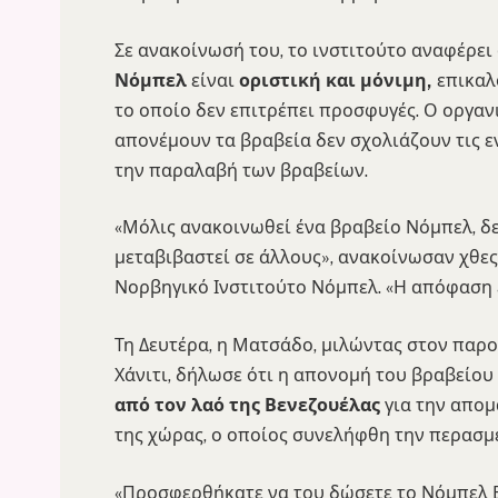
Σε ανακοίνωσή του, το ινστιτούτο αναφέρει 
Νόμπελ
είναι
οριστική και μόνιμη,
επικαλ
το οποίο δεν επιτρέπει προσφυγές. Ο οργαν
απονέμουν τα βραβεία δεν σχολιάζουν τις ε
την παραλαβή των βραβείων.
«Μόλις ανακοινωθεί ένα βραβείο Νόμπελ, δε
μεταβιβαστεί σε άλλους», ανακοίνωσαν χθε
Νορβηγικό Ινστιτούτο Νόμπελ. «Η απόφαση εί
Τη Δευτέρα, η Ματσάδο, μιλώντας στον παρ
Χάνιτι, δήλωσε ότι η απονομή του βραβείου
από τον λαό της Βενεζουέλας
για την απο
της χώρας, ο οποίος συνελήφθη την περασμ
«Προσφερθήκατε να του δώσετε το Νόμπελ Ει