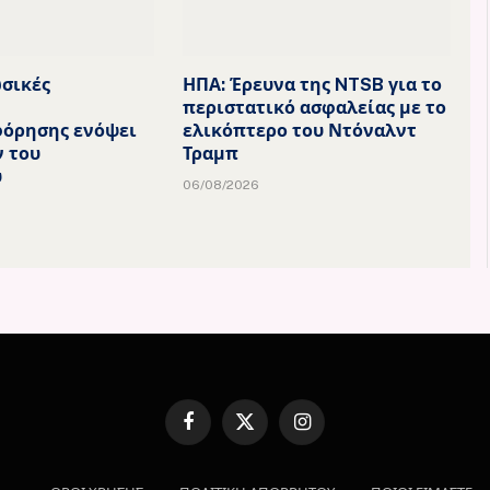
ωσικές
ΗΠΑ: Έρευνα της NTSB για το
περιστατικό ασφαλείας με το
όρησης ενόψει
ελικόπτερο του Ντόναλντ
 του
Τραμπ
υ
06/08/2026
Facebook
X
Instagram
(Twitter)