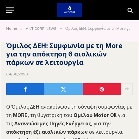
»
»
Home
ANTICORR NEWS
Όμιλος ΔΕΗ: Συμφωνία με τη More για την απόκτηση 6 αιολικών πάρκων σε λειτουργία
Όμιλος ΔΕΗ: Συμφωνία με τη More
για την απόκτηση 6 αιολικών
πάρκων σε λειτουργία
04/06/2026
Ο Όμιλος ΔΕΗ ανακοίνωσε τη σύναψη συμφωνίας με
τη
MORE,
τη θυγατρική του
Ομίλου Motor Oil
για
τις
Ανανεώσιμες Πηγές Ενέργειας,
για την
απόκτηση έξι αιολικών πάρκων
σε λειτουργία,