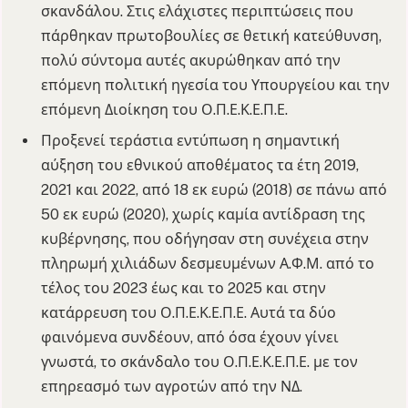
σκανδάλου. Στις ελάχιστες περιπτώσεις που
πάρθηκαν πρωτοβουλίες σε θετική κατεύθυνση,
πολύ σύντομα αυτές ακυρώθηκαν από την
επόμενη πολιτική ηγεσία του Υπουργείου και την
επόμενη Διοίκηση του Ο.Π.Ε.Κ.Ε.Π.Ε.
Προξενεί τεράστια εντύπωση η σημαντική
αύξηση του εθνικού αποθέματος τα έτη 2019,
2021 και 2022, από 18 εκ ευρώ (2018) σε πάνω από
50 εκ ευρώ (2020), χωρίς καμία αντίδραση της
κυβέρνησης, που οδήγησαν στη συνέχεια στην
πληρωμή χιλιάδων δεσμευμένων Α.Φ.Μ. από το
τέλος του 2023 έως και το 2025 και στην
κατάρρευση του Ο.Π.Ε.Κ.Ε.Π.Ε. Αυτά τα δύο
φαινόμενα συνδέουν, από όσα έχουν γίνει
γνωστά, το σκάνδαλο του Ο.Π.Ε.Κ.Ε.Π.Ε. με τον
επηρεασμό των αγροτών από την ΝΔ.