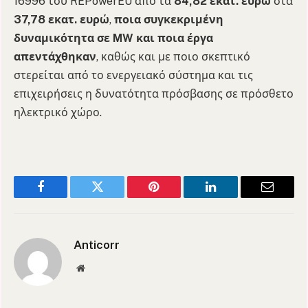
16996 του REPowerEU από τα
84,82 εκατ. ευρώ
στα
37,78 εκατ. ευρώ
,
ποια συγκεκριμένη
δυναμικότητα σε MW και ποια έργα
απεντάχθηκαν
, καθώς και με ποιο σκεπτικό
στερείται από το ενεργειακό σύστημα και τις
επιχειρήσεις η δυνατότητα πρόσβασης σε πρόσθετο
ηλεκτρικό χώρο.
Facebook
Twitter
Pinterest
LinkedIn
Email
Anticorr
Website