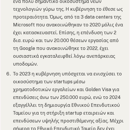
ένα πολύ σηµαντικό οικοσύστηµα νέων
τεχνολογιών γύρω της. Η κυβέρνηση το έθεσε ως
προτεραιότητα. Όµως, από τα 3 data centers της
Microsoft που ανακοινώθηκαν το 2020 µόλις ένα
έχει κατασκευαστεί. Επίσης, η επένδυση των 2
δισ. ευρώ και των 20.000 θέσεων εργασίας από
τη Google που ανακοινώθηκε το 2022, έχει
ουσιαστικά εγκαταλειφθεί λόγω ανεπάρκειας
υποδοµών.
Το 2023 η κυβέρνηση υπόσχεται να ενισχύσει το
οικοσύστηµα των startups µέσω
χρηµατοδοτικών εργαλείων και Golden Visa για
επενδύσεις άνω των 250.000 ευρώ, ενώ το 2024
εξαγγέλλει τη δηµιουργία Εθνικού Επενδυτικού
Ταµείου για τη στήριξη startup εταιρειών και
επενδύσεων υψηλής προστιθέµενης αξίας. Μέχρι
σήµερα το Εθνικό Επενδυτικό Ταµείο δεν έχει