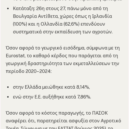
Κατάταξη: 26η στους 27, πάνω µόνο από τη
Βουλγαρία Αντίθετα, χώρες όπως η Ιρλανδία
(100%) και η Ολλανδία (62,6%) επενδύουν
συστηµατικά στην εκπαίδευση των αγροτών.
Όσον αφορά το γεωργικό εισόδηµα, σύµφωνα µε τη
Eurostat, το καθαρό κέρδος που παράγεται από τη
γεωργική δραστηριότητα των εκμεταλλεύσεων την
περίοδο 2020– 2024:
στην Ελλάδα µειώθηκε κατά 8,14%,
ενώ στην Ε.Ε. αυξήθηκε κατά 7,86%.
Όσον αφορά το κόστος παραγωγής, το ΠΑΣΟΚ
αναφέρει ότι, παρατηρείται ασφυξία στον Αγροτικό
Τοµέα. Σύμφωνα µε την ΕΛΣΤΑΤ (Ιούνιος 2025), το