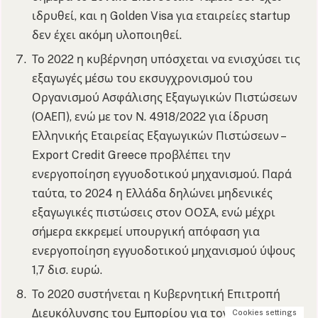
ιδρυθεί, και η Golden Visa για εταιρείες startup
δεν έχει ακόµη υλοποιηθεί.
Το 2022 η κυβέρνηση υπόσχεται να ενισχύσει τις
εξαγωγές µέσω του εκσυγχρονισµού του
Οργανισµού Ασφάλισης Εξαγωγικών Πιστώσεων
(ΟΑΕΠ), ενώ µε τον Ν. 4918/2022 για ίδρυση
Ελληνικής Εταιρείας Εξαγωγικών Πιστώσεων –
Export Credit Greece προβλέπει την
ενεργοποίηση εγγυοδοτικού µηχανισµού. Παρά
ταύτα, το 2024 η Ελλάδα δηλώνει µηδενικές
εξαγωγικές πιστώσεις στον ΟΟΣΑ, ενώ µέχρι
σήµερα εκκρεµεί υπουργική απόφαση για
ενεργοποίηση εγγυοδοτικού µηχανισµού ύψους
1,7 δισ. ευρώ.
Το 2020 συστήνεται η Κυβερνητική Επιτροπή
Διευκόλυνσης του Εµπορίου για τον συντονισµό
Cookies settings