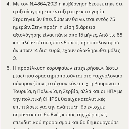
Με τον Ν.4864/2021 η κυβέρνηση δεσµεύτηκε ότι
η αξιολόγηση και ένταξη στην κατηγορία
Στρατηγικών Επενδύσεων θα γίνεται εντός 75
ηµερών. Στην πράξη, η µέση διάρκεια
αξιολόγησης είναι πάνω από 15 µήνες. Από τις 68
και πλέον τέτοιες επενδύσεις, προϋπολογισµού
άνω των 14 δισ. ευρώ, έχουν ολοκληρωθεί µόλις
3.
Η προσέλκυση κορυφαίων επιχειρήσεων (έστω
µίας) που δραστηριοποιούνται στο «τεχνολογικό
σύνορο» (όπως το έχουν κάνει π.χ. η Ρουµανία, η
Τουρκία, η Πολωνία, η Σερβία, αλλά και οι ΗΠΑ µε
την πολιτική CHIPS), θα είχε καταλυτικές
επιπτώσεις για την ανάπτυξη, θα ενίσχυε
σηµαντικά το διεθνές κύρος της χώρας ως
επενδυτικού προορισµού και θα δηµιουργούσε