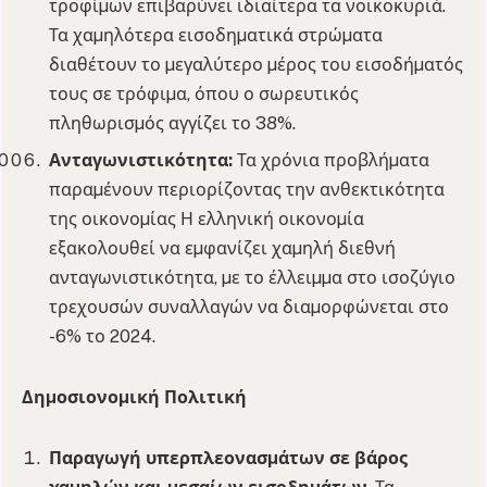
τροφίµων επιβαρύνει ιδιαίτερα τα νοικοκυριά.
Τα χαµηλότερα εισοδηµατικά στρώµατα
διαθέτουν το µεγαλύτερο µέρος του εισοδήµατός
τους σε τρόφιµα, όπου ο σωρευτικός
πληθωρισµός αγγίζει το 38%.
Ανταγωνιστικότητα:
Τα χρόνια προβλήµατα
παραµένουν περιορίζοντας την ανθεκτικότητα
της οικονοµίας Η ελληνική οικονοµία
εξακολουθεί να εµφανίζει χαµηλή διεθνή
ανταγωνιστικότητα, µε το έλλειµµα στο ισοζύγιο
τρεχουσών συναλλαγών να διαµορφώνεται στο
-6% το 2024.
Δηµοσιονοµική Πολιτική
Παραγωγή υπερπλεονασµάτων σε βάρος