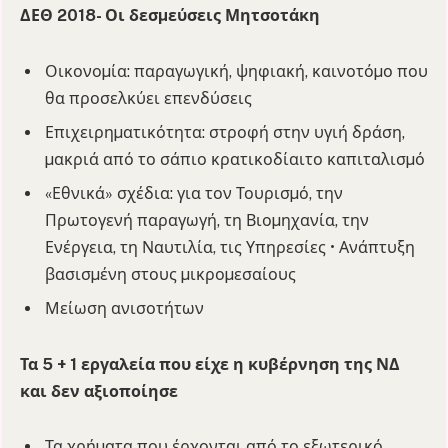
ΔΕΘ 2018- Οι δεσµεύσεις Μητσοτάκη
Οικονοµία: παραγωγική, ψηφιακή, καινοτόµο που
θα προσελκύει επενδύσεις
Επιχειρηµατικότητα: στροφή στην υγιή δράση,
µακριά από το σάπιο κρατικοδίαιτο καπιταλισµό
«Εθνικά» σχέδια: για τον Τουρισµό, την
Πρωτογενή παραγωγή, τη Βιοµηχανία, την
Ενέργεια, τη Ναυτιλία, τις Υπηρεσίες • Ανάπτυξη
βασισµένη στους µικροµεσαίους
Μείωση ανισοτήτων
Τα 5 + 1 εργαλεία που είχε η κυβέρνηση της ΝΔ
και δεν αξιοποίησε
Τα χρήµατα που έρχονται από το εξωτερικό