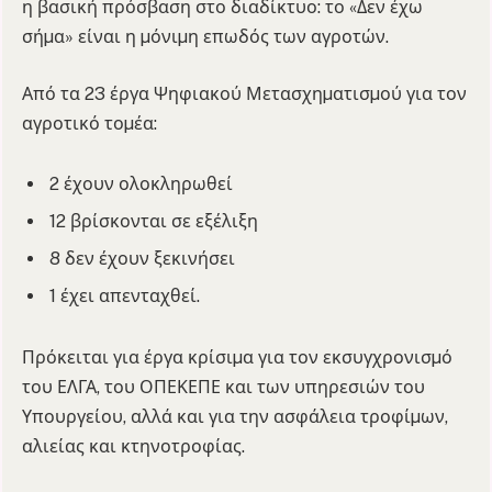
η βασική πρόσβαση στο διαδίκτυο: το «Δεν έχω
σήµα» είναι η µόνιµη επωδός των αγροτών.
Από τα 23 έργα Ψηφιακού Μετασχηµατισµού για τον
αγροτικό τοµέα:
2 έχουν ολοκληρωθεί
12 βρίσκονται σε εξέλιξη
8 δεν έχουν ξεκινήσει
1 έχει απενταχθεί.
Πρόκειται για έργα κρίσιµα για τον εκσυγχρονισµό
του ΕΛΓΑ, του ΟΠΕΚΕΠΕ και των υπηρεσιών του
Υπουργείου, αλλά και για την ασφάλεια τροφίµων,
αλιείας και κτηνοτροφίας.