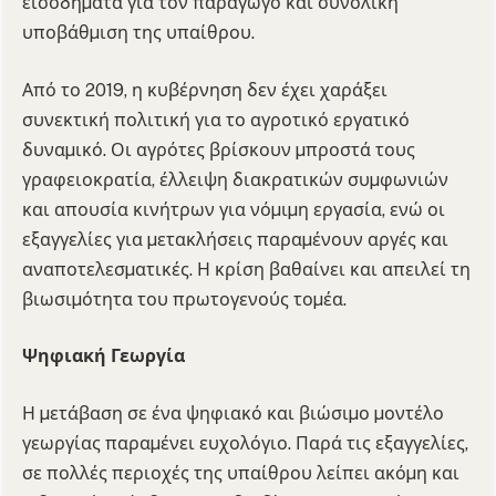
εισοδήµατα για τον παραγωγό και συνολική
υποβάθµιση της υπαίθρου.
Από το 2019, η κυβέρνηση δεν έχει χαράξει
συνεκτική πολιτική για το αγροτικό εργατικό
δυναµικό. Οι αγρότες βρίσκουν µπροστά τους
γραφειοκρατία, έλλειψη διακρατικών συµφωνιών
και απουσία κινήτρων για νόµιµη εργασία, ενώ οι
εξαγγελίες για µετακλήσεις παραµένουν αργές και
αναποτελεσµατικές. Η κρίση βαθαίνει και απειλεί τη
βιωσιµότητα του πρωτογενούς τοµέα.
Ψηφιακή Γεωργία
Η µετάβαση σε ένα ψηφιακό και βιώσιµο µοντέλο
γεωργίας παραµένει ευχολόγιο. Παρά τις εξαγγελίες,
σε πολλές περιοχές της υπαίθρου λείπει ακόµη και