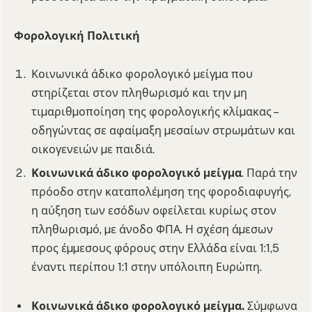
Φορολογική Πολιτική
Κοινωνικά άδικο φορολογικό µείγµα που
στηρίζεται στον πληθωρισµό και την µη
τιµαριθµοποίηση της φορολογικής κλίµακας –
οδηγώντας σε αφαίµαξη µεσαίων στρωµάτων και
οικογενειών µε παιδιά.
Κοινωνικά άδικο φορολογικό µείγµα
. Παρά την
πρόοδο στην καταπολέµηση της φοροδιαφυγής,
η αύξηση των εσόδων οφείλεται κυρίως στον
πληθωρισµό, µε άνοδο ΦΠΑ. Η σχέση άµεσων
προς έµµεσους φόρους στην Ελλάδα είναι 1:1,5
έναντι περίπου 1:1 στην υπόλοιπη Ευρώπη.
Κοινωνικά άδικο φορολογικό µείγµα.
Σύµφωνα