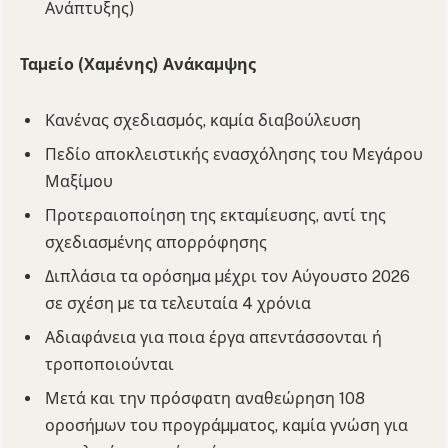
Ανάπτυξης)
Ταµείο (Χαµένης) Ανάκαµψης
Κανένας σχεδιασµός, καµία διαβούλευση
Πεδίο αποκλειστικής ενασχόλησης του Μεγάρου
Μαξίµου
Προτεραιοποίηση της εκταµίευσης, αντί της
σχεδιασµένης απορρόφησης
Διπλάσια τα ορόσηµα µέχρι τον Αύγουστο 2026
σε σχέση µε τα τελευταία 4 χρόνια
Αδιαφάνεια για ποια έργα απεντάσσονται ή
τροποποιούνται
Μετά και την πρόσφατη αναθεώρηση 108
οροσήµων του προγράµµατος, καµία γνώση για