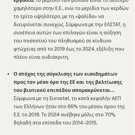
εργασία.
Το µερίδιο των µισθών είναι το δεύτερο
χαµηλότερο στην Ε.Ε., ενώ το µερίδιο των κερδών
το τρίτο υψηλότερο, µε τη «ψαλίδα» να
διευρύνεται συνεχώς. Σύµφωνα µε την ΕΛΣΤΑΤ, η
συνέπεια αυτών των επιλογών είναι η αύξηση
του ποσοστού του πληθυσµού σε κίνδυνο
φτώχειας από το 2019 έως το 2024, εξέλιξη που
πλέον είναι ευδιάκριτη.
Ο στόχος της σύγκλισης των εισοδηµάτων
προς τον µέσο όρο της ΕΕ και της βελτίωσης
του βιοτικού επιπέδου αποµακρύνεται…
Σύµφωνα µε τη Eurostat, το κατά κεφαλήν ΑΕΠ
των Ελλήνων ήταν στο 66% του µέσου όρου της
Ε.Ε. το 2018. Το 2024 ανέβηκε µόλις στο 70%,
δηλαδή στα επίπεδα του 2014–2015.