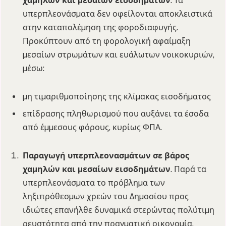
χαµηλών και µεσαίων εισοδηµάτων
. Τα
υπερπλεονάσµατα δεν οφείλονται αποκλειστικά
στην καταπολέµηση της φοροδιαφυγής.
Προκύπτουν από τη φορολογική αφαίµαξη
µεσαίων στρωµάτων και ευάλωτων νοικοκυριών,
µέσω:
µη τιµαριθµοποίησης της κλίµακας εισοδήµατος
επίδρασης πληθωρισµού που αυξάνει τα έσοδα
από έµµεσους φόρους, κυρίως ΦΠΑ.
Παραγωγή υπερπλεονασµάτων σε βάρος
χαµηλών και µεσαίων εισοδηµάτων
. Παρά τα
υπερπλεονάσµατα το πρόβληµα των
ληξιπρόθεσµων χρεών του Δηµοσίου προς
ιδιώτες επανήλθε δυναµικά στερώντας πολύτιµη
ρευστότητα από την πραγµατική οικονοµία.