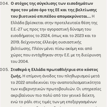
Ο στόχος της σύγκλισης των εισοδηµάτων
προς τον µέσο όρο της ΕΕ και της βελτίωσης
του βιοτικού επιπέδου αποµακρύνεται…
Η
Ελλάδα βρίσκεται στην προτελευταία θέση της
Ε.Ε.-27 ως προς την αγοραστική δύναµη του
εισοδήµατος το 2024, όπως και το 2023 και το
2019, δείχνοντας έλλειψη ουσιαστικής
βελτίωσης. Πλέον µένει πίσω ακόµη και από
χώρες που εντάχθηκαν στην Ε.Ε. µε τη διεύρυνση
του 2004.
Σταθερά η Ελλάδα πρωταθλήτρια στο κόστος
ζωής.
Η επίµονη άνοδος του πληθωρισµού µετά
το 2022 αποδεικνύει την αναποτελεσµατικότητα
των κυβερνητικών πρωτοβουλιών. Οι υπηρεσίες
ακριβαίνουν πιο πολύ από τον γενικό δείκτη,
ενώ το ράλι στις τιµές των µη επεξεργασµένων