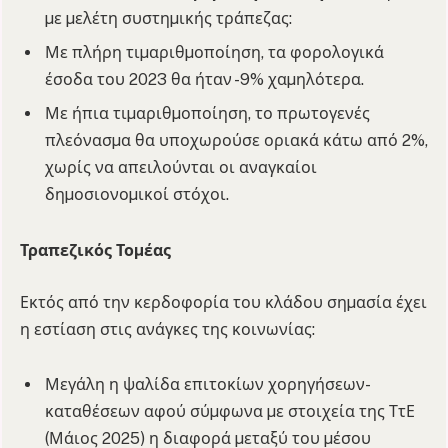
µε µελέτη συστηµικής τράπεζας:
Με πλήρη τιµαριθµοποίηση, τα φορολογικά
έσοδα του 2023 θα ήταν -9% χαµηλότερα.
Με ήπια τιµαριθµοποίηση, το πρωτογενές
πλεόνασµα θα υποχωρούσε οριακά κάτω από 2%,
χωρίς να απειλούνται οι αναγκαίοι
δηµοσιονοµικοί στόχοι.
Τραπεζικός Τοµέας
Εκτός από την κερδοφορία του κλάδου σηµασία έχει
η εστίαση στις ανάγκες της κοινωνίας:
Μεγάλη η ψαλίδα επιτοκίων χορηγήσεων-
καταθέσεων αφού σύµφωνα µε στοιχεία της ΤτΕ
(Μάιος 2025) η διαφορά µεταξύ του µέσου