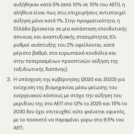
αυξήθηκαν κατά 5% (από 10% σε 15% του ΑΕΠ), η
αλήθεια είναι πως στις επιχειρήσεις αντιστοιχεί
αύξηση µόνο κατά 1%. Στην πραγµατικότητα, η
Ελλάδα βρίσκεται σε µία κατάσταση επενδυτικής
άπνοιας και αναπτυξιακής στασιµότητας (Οι
ρυθµοί ανάπτυξης του 2% οφείλονται, κατά
µέγιστο βαθµό, στα ευρωπαϊκά κονδύλια και
στην πεπερασµένων προοπτικών αύξηση της
ταξιδιωτικής δαπάνης).
Η υπόσχεση της κυβέρνησης (2020 και 2023) για
ενίσχυση της βιοµηχανίας µέσω µείωσης του
ενεργειακού κόστους µε στόχο την αύξηση του
µεριδίου της στο ΑΕΠ στο 12% το 2025 και 15% το
2030 δεν έχει επιτευχθεί ούτε φαίνεται εφικτός,
µε το ποσοστό να παραµένει γύρω στο 9,5% του
ΑΕΠ.