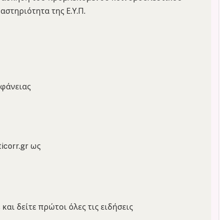
αστηριότητα της Ε.Υ.Π.
αφάνειας
icorr.gr ως
και δείτε πρώτοι όλες τις ειδήσεις