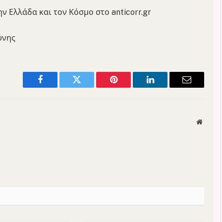
ην Ελλάδα και τον Κόσμο στο anticorr.gr
σύνης
Facebook
Twitter
Pinterest
LinkedIn
Email
Websit