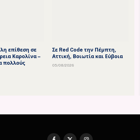
λη επίθεση σε
Σε Red Code την Πέμπτη,
ρεια Καρολίνα –
Αττική, Βοιωτία και Εύβοια
α πολλούς
05/08/2026