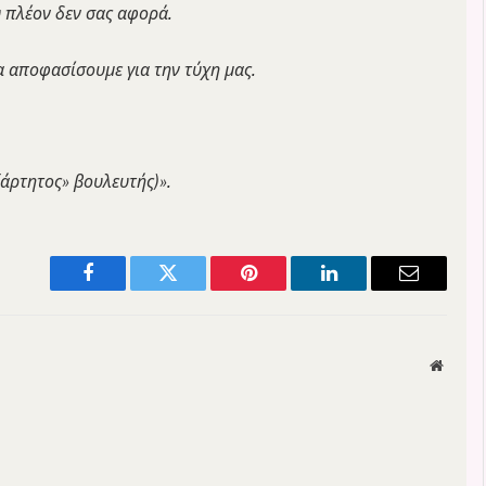
υ πλέον δεν σας αφορά.
α αποφασίσουμε για την τύχη μας.
ξάρτητος» βουλευτής)».
Facebook
Twitter
Pinterest
LinkedIn
Email
Websit