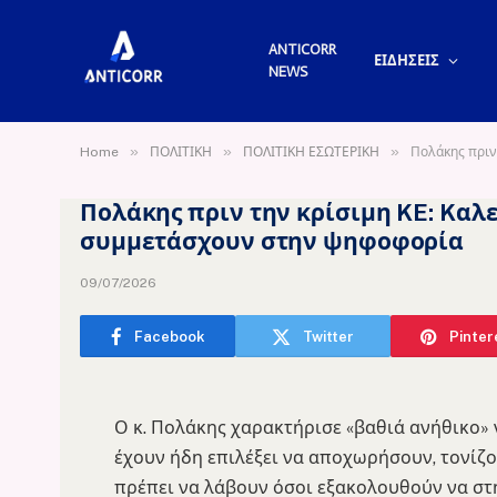
ANTICORR
ΕΙΔΗΣΕΙΣ
NEWS
»
»
»
Home
ΠΟΛΙΤΙΚΗ
ΠΟΛΙΤΙΚΗ ΕΣΩΤΕΡΙΚΗ
Πολάκης πριν
Πολάκης πριν την κρίσιμη KE: Kαλ
συμμετάσχουν στην ψηφοφορία
09/07/2026
Facebook
Twitter
Pinter
Ο κ. Πολάκης χαρακτήρισε «βαθιά ανήθικο
έχουν ήδη επιλέξει να αποχωρήσουν, τονίζο
πρέπει να λάβουν όσοι εξακολουθούν να στη