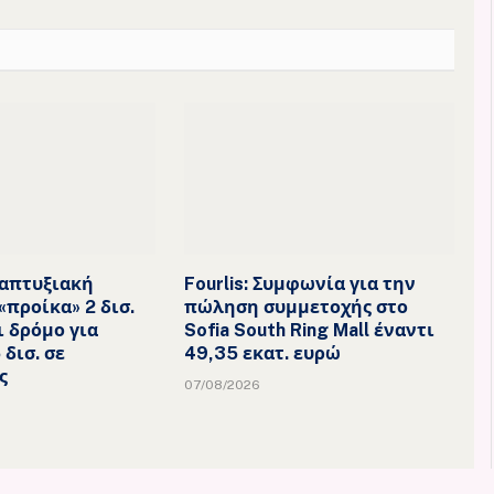
απτυξιακή
Fourlis: Συμφωνία για την
«προίκα» 2 δισ.
πώληση συμμετοχής στο
ι δρόμο για
Sofia South Ring Mall έναντι
 δισ. σε
49,35 εκατ. ευρώ
ς
07/08/2026