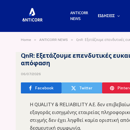
ANTICORR
ΕΙΔΗΣΕΙΣ
NEWS
»
»
Home
ANTICORR NEWS
QnR: Εξετάζουμε επενδυτικές ευκ
QnR: Εξετάζουμε επενδυτικές ευκαι
απόφαση
06/07/2026
Facebook
Twitter
Pinter
Η QUALITY & RELIABILITY Α.Ε. δεν επιβεβαίω
εξαγοράς εισηγμένης εταιρείας πληροφορική
στιγμής δεν έχει ληφθεί καμία οριστική απ
δεσμευτική συμφωνία.