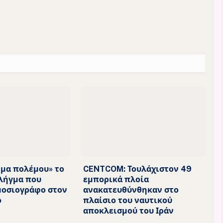
μα πολέμου» το
CENTCOM: Τουλάχιστον 49
λήγμα που
εμπορικά πλοία
μοσιογράφο στον
ανακατευθύνθηκαν στο
ο
πλαίσιο του ναυτικού
αποκλεισμού του Ιράν