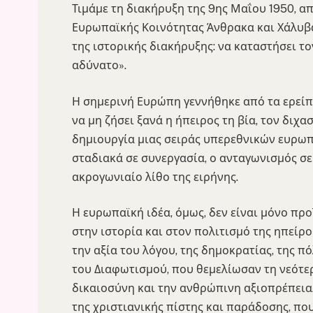
Τιμάμε τη διακήρυξη της 9ης Μαΐου 1950, απ
Ευρωπαϊκής Κοινότητας Άνθρακα και Χάλυβα
της ιστορικής διακήρυξης: να καταστήσει τ
αδύνατο».
Η σημερινή Ευρώπη γεννήθηκε από τα ερείπ
να μη ζήσει ξανά η ήπειρος τη βία, τον διχ
δημιουργία μιας σειράς υπερεθνικών ευρω
σταδιακά σε συνεργασία, ο ανταγωνισμός σε
ακρογωνιαίο λίθο της ειρήνης.
Η ευρωπαϊκή ιδέα, όμως, δεν είναι μόνο προ
στην ιστορία και στον πολιτισμό της ηπείρο
την αξία του λόγου, της δημοκρατίας, της π
του Διαφωτισμού, που θεμελίωσαν τη νεότερ
δικαιοσύνη και την ανθρώπινη αξιοπρέπεια
της χριστιανικής πίστης και παράδοσης, π