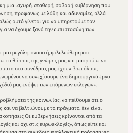
γκη μια ισχυρή, σταθερή, σοβαρή κυβέρνηση που
έρνηση, προφανώς με λάθη και αδυναμίες, αλλά
αλώς αυτό γίνεται για να υπηρετούμε τον
ε για να έχουμε ξανά την εμπιστοσύνη των
ι μια μεγάλη, ανοικτή, φιλελεύθερη και
με το θάρρος της γνώμης μας και μπορούμε να
σματα στο συνέδριο, μας έχουν βρει όλους
 ενωμένοι να συνεχίσουμε ένα δημιουργικό έργο
σχέδιό μας ενόψει των επόμενων εκλογών».
προβλήματα της κοινωνίας, να πείθουμε ότι ο
 και να βελτιώνουμε τα πράγματα. Δεν είναι
κοπήσεις Οι κυβερνήσεις κρίνονται από τα
γές και όχι στις ευρωεκλογές», όπως είπε και
 άκουσα στο συνέδριο εναλλακτική πρόταση για