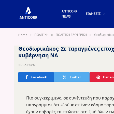
ANTICORR
ΕΙΔΗΣΕΙΣ
NEWS
»
»
»
Home
ΠΟΛΙΤΙΚΗ
ΠΟΛΙΤΙΚΗ ΕΣΩΤΕΡΙΚΗ
Θεοδωρικάκος
Θεοδωρικάκος: Σε ταραγμένες εποχ
κυβέρνηση ΝΔ
18/05/2026
Facebook
Twitter
Pinter
Πιο συγκεκριμένα, σε συνέντευξη που παρα
υπογράμμισε ότι «ζούμε σε έναν κόσμο ταρ
έχουν σοβαρές επιπτώσεις στη ζωή όλων τ