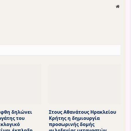
Websit
ίφθη δηλώνει
Στους Αθανάτους Ηρακλείου
ργάτης του
Κρήτης η δημιουργία
εκλογικό
προσωρινής δομής
είναι έκπληξη
φιλοξενίας μεταναστών