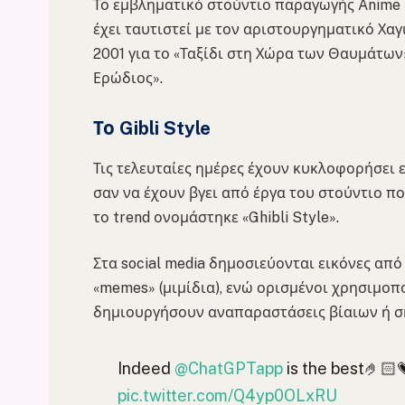
Το εμβληματικό στούντιο παραγωγής Anime ι
έχει ταυτιστεί με τον αριστουργηματικό Χαγ
2001 για το «Ταξίδι στη Χώρα των Θαυμάτων» 
Ερώδιος».
Το Gibli Style
Τις τελευταίες ημέρες έχουν κυκλοφορήσει 
σαν να έχουν βγει από έργα του στούντιο πο
το trend ονομάστηκε «Ghibli Style».
Στα social media δημοσιεύονται εικόνες από 
«memes» (μιμίδια), ενώ ορισμένοι χρησιμοπ
δημιουργήσουν αναπαραστάσεις βίαιων ή σ
Indeed
@ChatGPTapp
is the best🤌🏻
pic.twitter.com/Q4yp0OLxRU