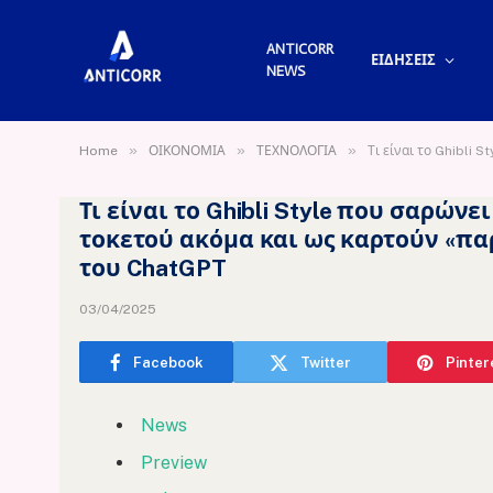
ANTICORR
ΕΙΔΗΣΕΙΣ
NEWS
»
»
»
Home
ΟΙΚΟΝΟΜΙΑ
ΤΕΧΝΟΛΟΓΙΑ
Τι είναι το Ghibli 
Τι είναι το Ghibli Style που σαρώνε
τοκετού ακόμα και ως καρτούν «πα
του ChatGPT
03/04/2025
Facebook
Twitter
Pinter
News
Preview