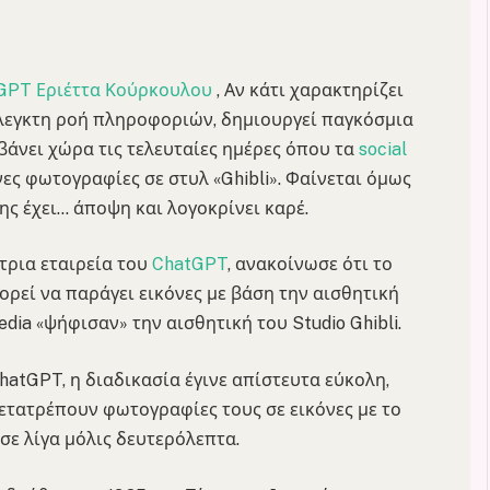
 GPT
Εριέττα Κούρκουλου
, Αν κάτι χαρακτηρίζει
έλεγκτη ροή πληροφοριών, δημιουργεί παγκόσμια
βάνει χώρα τις τελευταίες ημέρες όπου τα
social
ες φωτογραφίες σε στυλ «Ghibli». Φαίνεται όμως
ης έχει… άποψη και λογοκρίνει καρέ.
τρια εταιρεία του
ChatGPT
, ανακοίνωσε ότι το
ρεί να παράγει εικόνες με βάση την αισθητική
dia «ψήφισαν» την αισθητική του Studio Ghibli.
hatGPT, η διαδικασία έγινε απίστευτα εύκολη,
ετατρέπουν φωτογραφίες τους σε εικόνες με το
 σε λίγα μόλις δευτερόλεπτα.