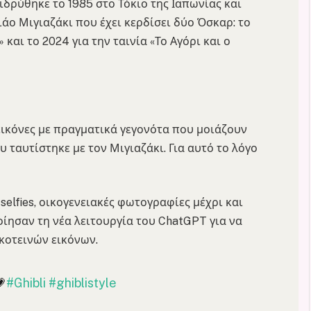
δρύθηκε το 1985 στο Τόκιο της Ιαπωνίας και
ιάο Μιγιαζάκι που έχει κερδίσει δύο Όσκαρ: το
και το 2024 για την ταινία «Το Αγόρι και ο
εικόνες με πραγματικά γεγονότα που μοιάζουν
υ ταυτίστηκε με τον Μιγιαζάκι. Για αυτό το λόγο
selfies, οικογενειακές φωτογραφίες μέχρι και
οίησαν τη νέα λειτουργία του ChatGPT για να
κοτεινών εικόνων.
💗
#Ghibli
#ghiblistyle