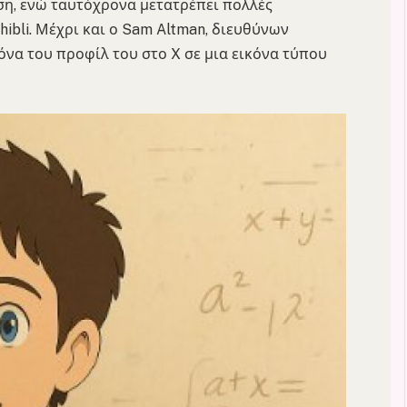
ση, ενώ ταυτόχρονα μετατρέπει πολλές
ibli. Μέχρι και ο Sam Altman, διευθύνων
όνα του προφίλ του στο X σε μια εικόνα τύπου