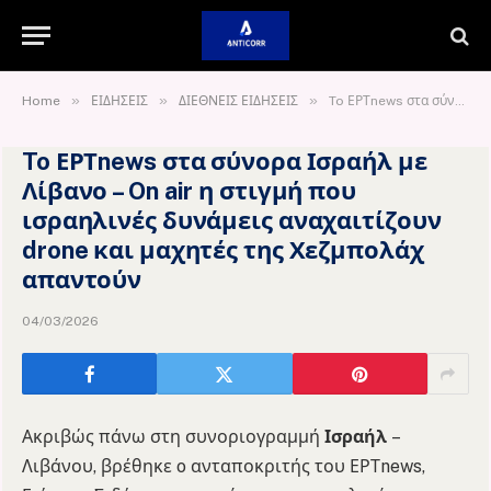
»
»
»
Home
ΕΙΔΗΣΕΙΣ
ΔΙΕΘΝΕΙΣ ΕΙΔΗΣΕΙΣ
To ΕΡΤnews στα σύνορα Ισραήλ με Λίβανο – On air η στιγμή που ισραηλινές δυνάμεις αναχαιτίζουν drone και μαχητές της Χεζμπολάχ απαντούν
To ΕΡΤnews στα σύνορα Ισραήλ με
Λίβανο – On air η στιγμή που
ισραηλινές δυνάμεις αναχαιτίζουν
drone και μαχητές της Χεζμπολάχ
απαντούν
04/03/2026
Ακριβώς πάνω στη συνοριογραμμή
Ισραήλ
–
Λιβάνου, βρέθηκε o ανταποκριτής του ΕΡΤnews,