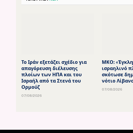
Το Ιράν εξετάζει σχέδιο για
ΜΚΟ: «Έγκλη
απαγόρευση διέλευσης
ισραηλινό π
πλοίων των ΗΠΑ και του
σκότωσε δη
Ισραήλ από τα Στενά του
νότιο Λίβαν
Ορμούζ
07/08/2026
07/08/2026