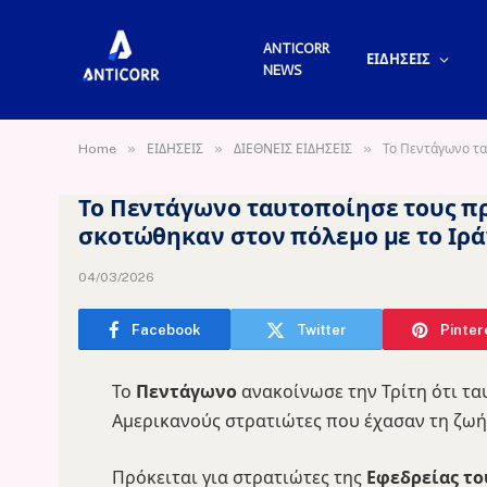
ANTICORR
ΕΙΔΗΣΕΙΣ
NEWS
»
»
»
Home
ΕΙΔΗΣΕΙΣ
ΔΙΕΘΝΕΙΣ ΕΙΔΗΣΕΙΣ
Το Πεντάγωνο τα
Το Πεντάγωνο ταυτοποίησε τους π
σκοτώθηκαν στον πόλεμο με το Ιρά
04/03/2026
Facebook
Twitter
Pinter
Το
Πεντάγωνο
ανακοίνωσε την Τρίτη ότι τ
Αμερικανούς στρατιώτες που έχασαν τη ζωή
Πρόκειται για στρατιώτες της
Εφεδρείας το