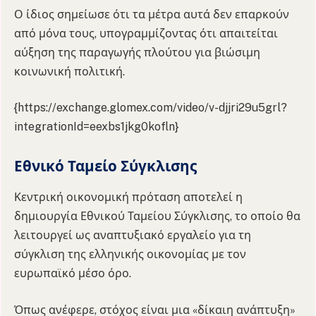
Ο ίδιος σημείωσε ότι τα μέτρα αυτά δεν επαρκούν
από μόνα τους, υπογραμμίζοντας ότι απαιτείται
αύξηση της παραγωγής πλούτου για βιώσιμη
κοινωνική πολιτική.
{https://exchange.glomex.com/video/v-djjri29u5grl?
integrationId=eexbs1jkg0kofln}
Εθνικό Ταμείο Σύγκλισης
Κεντρική οικονομική πρόταση αποτελεί η
δημιουργία Εθνικού Ταμείου Σύγκλισης, το οποίο θα
λειτουργεί ως αναπτυξιακό εργαλείο για τη
σύγκλιση της ελληνικής οικονομίας με τον
ευρωπαϊκό μέσο όρο.
Όπως ανέφερε, στόχος είναι μια «δίκαιη ανάπτυξη»