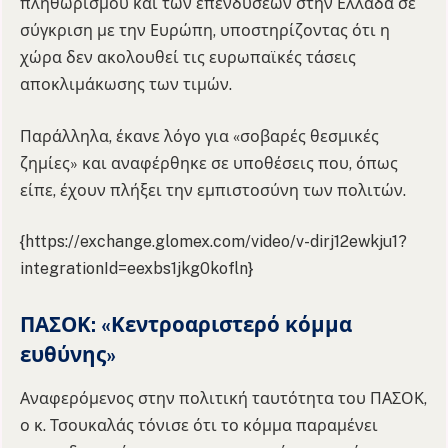
πληθωρισμού και των επενδύσεων στην Ελλάδα σε
σύγκριση με την Ευρώπη, υποστηρίζοντας ότι η
χώρα δεν ακολουθεί τις ευρωπαϊκές τάσεις
αποκλιμάκωσης των τιμών.
Παράλληλα, έκανε λόγο για «σοβαρές θεσμικές
ζημίες» και αναφέρθηκε σε υποθέσεις που, όπως
είπε, έχουν πλήξει την εμπιστοσύνη των πολιτών.
{https://exchange.glomex.com/video/v-dirj12ewkju1?
integrationId=eexbs1jkg0kofln}
ΠΑΣΟΚ: «Κεντροαριστερό κόμμα
ευθύνης»
Αναφερόμενος στην πολιτική ταυτότητα του ΠΑΣΟΚ,
ο κ. Τσουκαλάς τόνισε ότι το κόμμα παραμένει