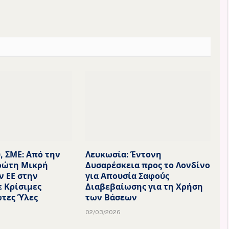
, ΣΜΕ: Από την
Λευκωσία: Έντονη
ρώτη Μικρή
Δυσαρέσκεια προς το Λονδίνο
ν ΕΕ στην
για Απουσία Σαφούς
ε Κρίσιμες
Διαβεβαίωσης για τη Χρήση
τες Ύλες
των Βάσεων
02/03/2026