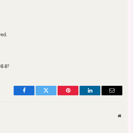
ed.
ng.gr
Facebook
Twitter
Pinterest
LinkedIn
Email
Websit