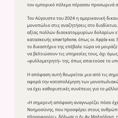
τον εμπορικό πόλεμο πέρασαν προσωρινά σ
Τον Αύγουστο του 2024 η αμερικανική δικαι
μονοπώλιο στις αναζητήσεις στο διαδίκτυο,
αξίας πολλών δισεκατομμυρίων δολαρίων ετη
κατασκευής smartphone, όπως οι Apple και S
το δικαστήριο της επέβαλε τώρα να μοιράζε
να βελτιώσουν τις υπηρεσίες τους, όχι όμως
«φυλλομετρητή» της, όπως απαιτούσε το υπ
Η απόφαση αυτή θεωρείται μια από τις σημα
αφορά την καταπολέμηση των μονοπωλιακώ
να έχει καθοριστικές συνέπειες για το μέλλ
«Η σημερινή απόφαση αναγνωρίζει πόσο έχει
Νοημοσύνης, που προσφέρει στους ανθρώπο
πληροφορίες», δήλωσε η Λι-Αν Μαλχόλαντ, η