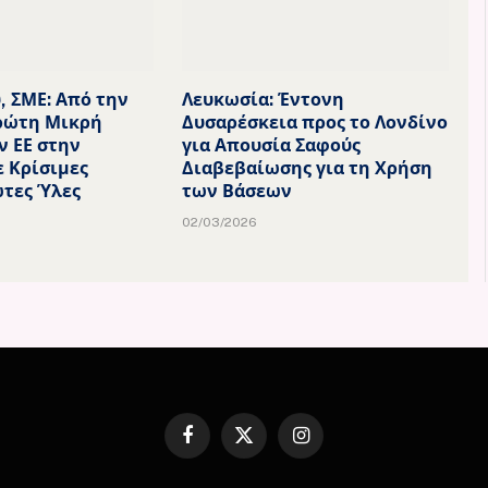
, ΣΜΕ: Από την
Λευκωσία: Έντονη
ρώτη Μικρή
Δυσαρέσκεια προς το Λονδίνο
ν ΕΕ στην
για Απουσία Σαφούς
ε Κρίσιμες
Διαβεβαίωσης για τη Χρήση
τες Ύλες
των Βάσεων
02/03/2026
Facebook
X
Instagram
(Twitter)