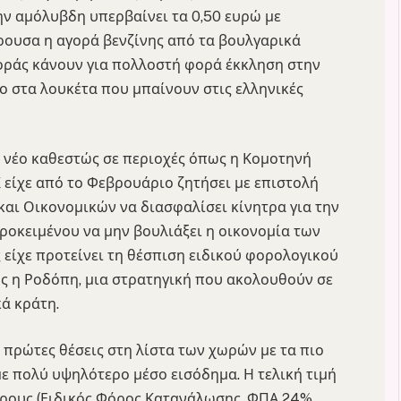
ην αμόλυβδη υπερβαίνει τα 0,50 ευρώ με
ρουσα η αγορά βενζίνης από τα βουλγαρικά
οράς κάνουν για πολλοστή φορά έκκληση στην
νο στα λουκέτα που μπαίνουν στις ελληνικές
 νέο καθεστώς σε περιοχές όπως η Κομοτηνή
 είχε από το Φεβρουάριο ζητήσει με επιστολή
και Οικονομικών να διασφαλίσει κίνητρα για την
οκειμένου να μην βουλιάξει η οικονομία των
είχε προτείνει τη θέσπιση ειδικού φορολογικού
ς η Ροδόπη, μια στρατηγική που ακολουθούν σε
ά κράτη.
ς πρώτες θέσεις στη λίστα των χωρών με τα πιο
ε πολύ υψηλότερο μέσο εισόδημα. Η τελική τιμή
ρους (Ειδικός Φόρος Κατανάλωσης, ΦΠΑ 24%,