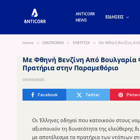
ANTICORR
ΕΙΔΗΣΕΙΣ
NEWS
»
»
»
Home
ΟΙΚΟΝΟΜΙΑ
ΕΝΕΡΓΕΙΑ
Με Φθηνή Βενζίνη Από
Με Φθηνή Βενζίνη Από Βουλγαρία 
Πρατήρια στην Παραμεθόριο
04/09/2025
Facebook
Twitter
Pinter
Οι Έλληνες οδηγοί που κατοικούν στους νο
αξιοποιούν τη δυνατότητα της ελεύθερης δ
με αποτέλεσμα τα πρατήρια των ντόπιων στ