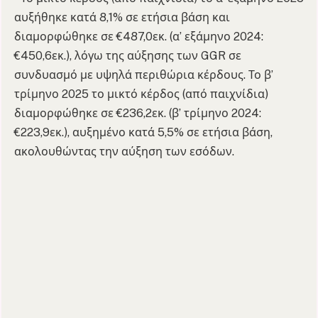
αυξήθηκε κατά 8,1% σε ετήσια βάση και
διαμορφώθηκε σε €487,0εκ. (α’ εξάμηνο 2024:
€450,6εκ.), λόγω της αύξησης των GGR σε
συνδυασμό με υψηλά περιθώρια κέρδους. Το β’
τρίμηνο 2025 το μικτό κέρδος (από παιχνίδια)
διαμορφώθηκε σε €236,2εκ. (β’ τρίμηνο 2024:
€223,9εκ.), αυξημένο κατά 5,5% σε ετήσια βάση,
ακολουθώντας την αύξηση των εσόδων.