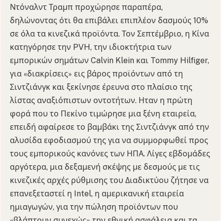
Ντόναλντ Τραμπ προχώρησε παραπέρα,
δηλώνοντας ότι θα επιβάλει επιπλέον δασμούς 10%
σε όλα τα κινεζικά προϊόντα. Τον Σεπτέμβριο, η Κίνα
κατηγόρησε την PVH, την ιδιοκτήτρια των
εμπορικών σημάτων Calvin Klein και Tommy Hilfiger,
για «διακρίσεις» εις βάρος προϊόντων από τη
Σιντζιάνγκ και ξεκίνησε έρευνα στο πλαίσιο της
λίστας αναξιόπιστων οντοτήτων. Ηταν η πρώτη
φορά που το Πεκίνο τιμώρησε μια ξένη εταιρεία,
επειδή αφαίρεσε το βαμβάκι της Σιντζιάνγκ από την
αλυσίδα εφοδιασμού της για να συμμορφωθεί προς
τους εμπορικούς κανόνες των ΗΠΑ. Λίγες εβδομάδες
αργότερα, μια δεξαμενή σκέψης με δεσμούς με τις
κινεζικές αρχές ρύθμισης του Διαδικτύου ζήτησε να
επανεξεταστεί η Intel, η αμερικανική εταιρεία
ημιαγωγών, για την πώληση προϊόντων που
«βλάπτουν συνεχώς» την εθνική ασφάλεια και τα