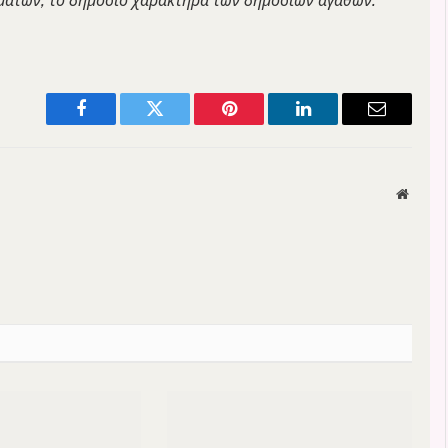
μάτων, το δημόσιο χαρακτήρα των δημόσιων αγαθών.
Facebook
Twitter
Pinterest
LinkedIn
Email
Websit