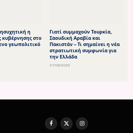
νησυχητική η
Γιατί συμμαχούν Τουρκία,
ς κυβέρνησης στο
Σαουδική Αραβία και
ενο γεωπολιτικό
Πακιστάν – Τι σημαίνει η νέα
στρατιωτική συμφωνία για
την Ελλάδα
07/08/2026
Facebook
X
Instagram
(Twitter)