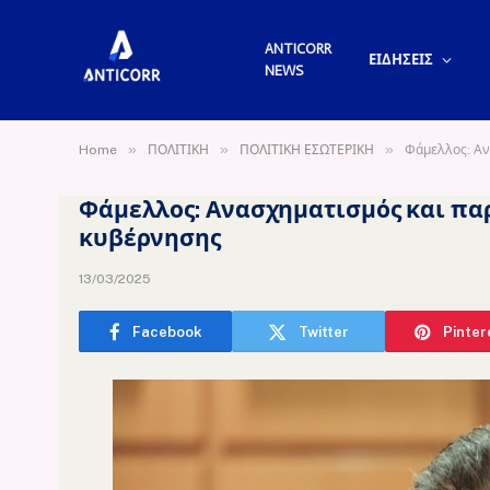
ANTICORR
ΕΙΔΗΣΕΙΣ
NEWS
»
»
»
Home
ΠΟΛΙΤΙΚΗ
ΠΟΛΙΤΙΚΗ ΕΣΩΤΕΡΙΚΗ
Φάμελλος: Αν
Φάμελλος: Ανασχηματισμός και παρ
κυβέρνησης
13/03/2025
Facebook
Twitter
Pinter