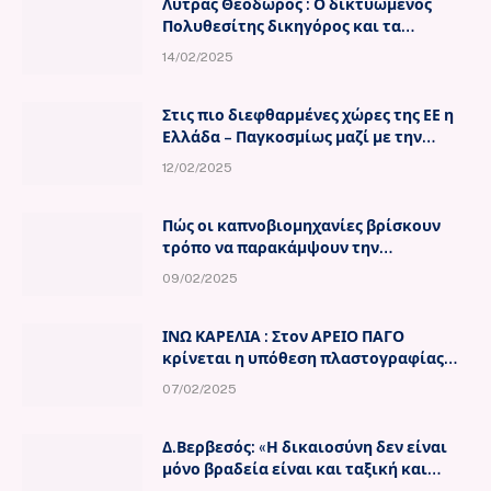
Λύτρας Θεόδωρος : Ο δικτυωμένος
Πολυθεσίτης δικηγόρος και τα
ποικιλόμορφα «κονέ» .
14/02/2025
Στις πιο διεφθαρμένες χώρες της ΕΕ η
Ελλάδα – Παγκοσμίως μαζί με την
Ναμίμπια και την Ιορδανία
12/02/2025
Πώς οι καπνοβιομηχανίες βρίσκουν
τρόπο να παρακάμψουν την
απαγόρευση διαφήμισης των
09/02/2025
προϊόντων τους και να καρπώνονται
φοροαπαλλαγές.
ΙΝΩ ΚΑΡΕΛΙΑ : Στον ΑΡΕΙΟ ΠΑΓΟ
κρίνεται η υπόθεση πλαστογραφίας
της Διαθήκης ΙΩΑΝΝΗ ΚΑΡΕΛΙΑ .
07/02/2025
Δ.Βερβεσός: «Η δικαιοσύνη δεν είναι
μόνο βραδεία είναι και ταξική και