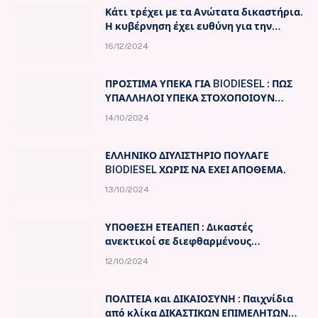
Κάτι τρέχει με τα Ανώτατα δικαστήρια.
Η κυβέρνηση έχει ευθύνη για την
Διαφθορά στον Δημόσιο Τομέα.
16/12/2024
ΠΡΟΣΤΙΜΑ ΥΠΕΚΑ ΓΙΑ BIODIESEL : ΠΩΣ
ΥΠΑΛΛΗΛΟΙ ΥΠΕΚΑ ΣΤΟΧΟΠΟΙΟΥΝ
ΜΙΚΡΟΕΜΠΟΡΟΥΣ ΠΕΤΡΕΛΑΙΩΝ ΜΕ ΤΗΝ
14/10/2024
“ΒΟΗΘΕΙΑ” ΑΝΤΙΦΑΤΙΚΩΝ
ΠΙΣΤΟΠΟΙΗΤΙΚΩΝ “ΑΝΕΞΑΡΤΗΤΩΝ
ΦΟΡΕΩΝ”
ΕΛΛΗΝΙΚΟ ΔΙΥΛΙΣΤΗΡΙΟ ΠΟΥΛΑΓΕ
BIODIESEL ΧΩΡΙΣ ΝΑ ΕΧΕΙ ΑΠΟΘΕΜΑ.
13/10/2024
ΥΠΟΘΕΣΗ ΕΤΕΑΠΕΠ : Δικαστές
ανεκτικοί σε διεφθαρμένους
δικηγόρους. Η κομματοκρατία
12/10/2024
διαβρώνει την ανεξαρτησία της
δικαιοσύνης, προς χάριν των
ολιγαρχών.
ΠΟΛΙΤΕΙΑ και ΔΙΚΑΙΟΣΥΝΗ : Παιχνίδια
από κλίκα ΔΙΚΑΣΤΙΚΩΝ ΕΠΙΜΕΛΗΤΩΝ