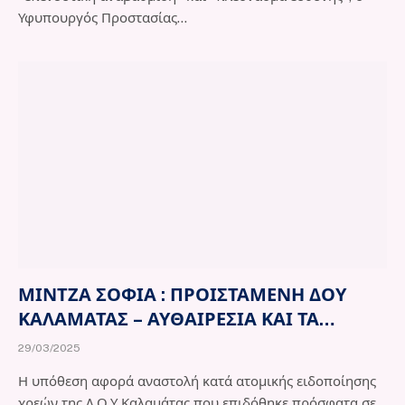
Υφυπουργός Προστασίας…
ΜΙΝΤΖΑ ΣΟΦΙΑ : ΠΡΟΙΣΤΑΜΕΝΗ ΔΟΥ
ΚΑΛΑΜΑΤΑΣ – ΑΥΘΑΙΡΕΣΙΑ ΚΑΙ ΤΑ
ΠΕΙΘΑΡΧΙΚΑ ΠΟΥ ΕΡΧΟΝΤΑΙ
29/03/2025
Η υπόθεση αφορά αναστολή κατά ατομικής ειδοποίησης
χρεών της Δ.Ο.Υ Καλαμάτας που επιδόθηκε πρόσφατα σε…