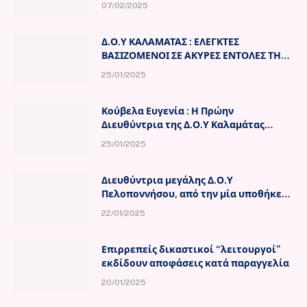
τοξική»
07/02/2025
Δ.Ο.Υ ΚΑΛΑΜΑΤΑΣ : ΕΛΕΓΚΤΕΣ
ΒΑΣΙΖΟΜΕΝΟΙ ΣΕ ΑΚΥΡΕΣ ΕΝΤΟΛΕΣ ΤΗΣ
ΠΡΟΙΣΤΑΜΕΝΗΣ ΜΙΝΤΖΑ ΣΟΦΙΑ,
25/01/2025
ΣΥΝΤΟΝΙΣΜΕΝΑ ΠΑΡΑΒΑΙΝΟΥΝ ΤΟΝ
ΝΟΜΟ ΛΕΙΤΟΥΡΓΩΝΤΑΣ ΩΣ
ΥΠΟΚΟΣΜΟΣ
Κούβελα Ευγενία : Η Πρώην
Διευθύντρια της Δ.Ο.Υ Καλαμάτας
προσφέρει πια τις υπηρεσίες της στον
25/01/2025
Δήμο Καλαμάτας
Διευθύντρια μεγάλης Δ.Ο.Υ
Πελοποννήσου, από την μία υποθήκευε
περιουσία πολίτη, για να αναγκαστεί
22/01/2025
να πληρώσει παραγεγραμμένα χρέη
τρίτων ΑΦΜ και από την άλλη
συγκάλυπτε τεράστια αδήλωτη
Επιρρεπείς δικαστικοί “λειτουργοί”
περιουσία στο εξωτερικό
εκδίδουν αποφάσεις κατά παραγγελία
μεγαλοβιομήχανου
20/01/2025