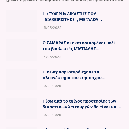
Η «ΤΥΧΕΡΗ» ΔΙΚΑΣΤΗΣ ΠΟΥ
“ΔΙΑΧΕΙΡΙΣΤΗΚΕ” , ΜΕΓΑΛΟΥ
ΟΙΚΟΝΟΜΙΚΟΥ ΑΝΤΙΚΕΙΜΕΝΟΥ
15/03/2025
ΥΠΟΘΕΣΗ, ΕΠΑΝΗΛΘΕ ΣΤΟ ΔΙΚΑΣΤΙΚΟ
ΜΕΓΑΡΟ ΓΙΑ ΝΑ ΠΡΟΣΦΕΡΕΙ ΥΠΗΡΕΣΙΕΣ
Ο ΣΑΜΑΡΑΣ οι εκστασιασμένοι μαζί
του βουλευτές ΜΙΛΤΙΑΔΗΣ
ΧΡΥΣΟΜΑΛΛΗΣ και ΧΑΡΑΛΑΜΠΟΣ
14/03/2025
ΑΘΑΝΑΣΙΟΥ και η ΝΤΟΡΑ ΠΟΥ ΕΔΩΣΕ
ΤΗΝ ΑΠΑΝΤΗΣΗ ΣΤΟΝ ΣΑΜΑΡΑ.
Η κεντροαριστερά έχασε το
πλεονέκτημα του κυρίαρχου
συνθήματος της «Δικαιοσύνης».
19/02/2025
Χρειάζεται άλλο «ανέκδοτο» για να
«τσιμπήσει» ο κόσμος
Πίσω από το τείχος προστασίας των
δικαστικων λειτουργών θα είναι και οι
δικαστές που εθελοτυφλούν και δεν
19/02/2025
είχε εμπιστοσύνη ο κ. Μητσοτάκης