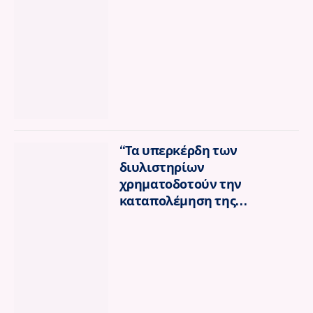
“Τα υπερκέρδη των
διυλιστηρίων
χρηματοδοτούν την
καταπολέμηση της
ακρίβειας”. Πόσο κουτόχορτο
μπορούν να σερβίρουν
ακόμη στην κοινωνία;